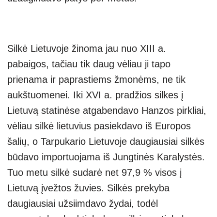
Silkė Lietuvoje žinoma jau nuo XIII a.
pabaigos, tačiau tik daug vėliau ji tapo
prienama ir paprastiems žmonėms, ne tik
aukštuomenei. Iki XVI a. pradžios silkes į
Lietuvą statinėse atgabendavo Hanzos pirkliai,
vėliau silkė lietuvius pasiekdavo iš Europos
šalių, o Tarpukario Lietuvoje daugiausiai silkės
būdavo importuojama iš Jungtinės Karalystės.
Tuo metu silkė sudarė net 97,9 % visos į
Lietuvą įvežtos žuvies. Silkės prekyba
daugiausiai užsiimdavo žydai, todėl