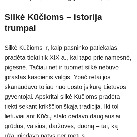
Silkė Kūčioms – istorija
trumpai
Silkė Kūčioms ir, kaip pasninko patiekalas,
pradėta tiekti tik XIX a., kai tapo prieinamesnė,
pigesnė. Tačiau net ir tuomet silkė nebuvo
įprastas kasdienis valgis. Ypač retai jos
skanaudavo toliau nuo uosto įsikūrę Lietuvos
gyventojai. Apskritai silkė Kūčioms pradėta
tiekti sekant krikščioniškąja tradicija. Iki tol
lietuviai ant Kūčių stalo dėdavo daugiausiai
grūdus, vaisius, daržoves, duoną – tai, ką
užaugindavo patys per metus.