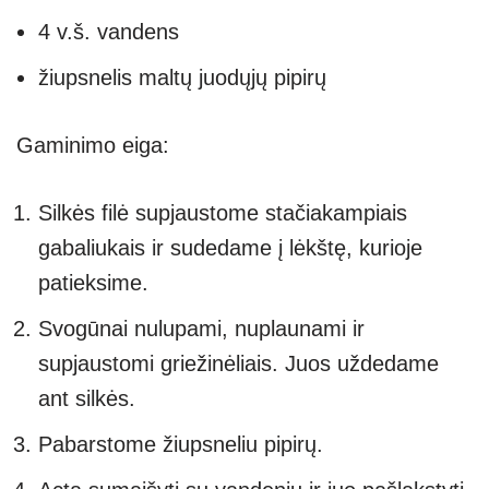
4 v.š. vandens
žiupsnelis maltų juodųjų pipirų
Gaminimo eiga:
Silkės filė supjaustome stačiakampiais
gabaliukais ir sudedame į lėkštę, kurioje
patieksime.
Svogūnai nulupami, nuplaunami ir
supjaustomi griežinėliais. Juos uždedame
ant silkės.
Pabarstome žiupsneliu pipirų.