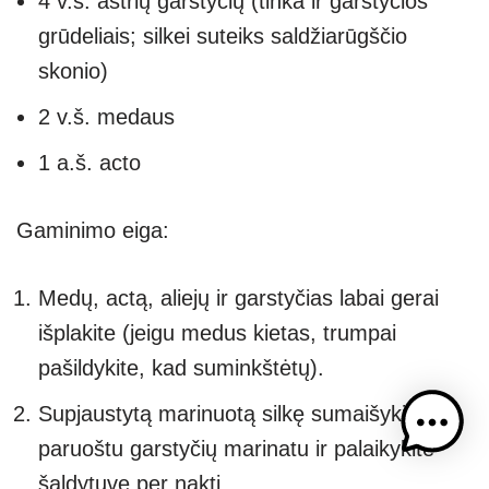
4 v.š. aštrių garstyčių (tinka ir garstyčios
grūdeliais; silkei suteiks saldžiarūgščio
skonio)
2 v.š. medaus
1 a.š. acto
Gaminimo eiga:
Medų, actą, aliejų ir garstyčias labai gerai
išplakite (jeigu medus kietas, trumpai
pašildykite, kad suminkštėtų).
Supjaustytą marinuotą silkę sumaišykite su
paruoštu garstyčių marinatu ir palaikykite
šaldytuve per naktį.