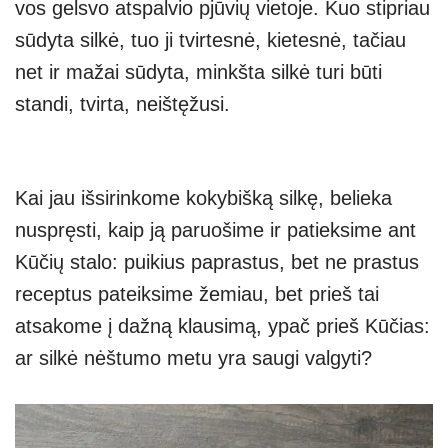
vos gelsvo atspalvio pjūvių vietoje. Kuo stipriau
sūdyta silkė, tuo ji tvirtesnė, kietesnė, tačiau
net ir mažai sūdyta, minkšta silkė turi būti
standi, tvirta, neištęžusi.
Kai jau išsirinkome kokybišką silkę, belieka
nuspręsti, kaip ją paruošime ir patieksime ant
Kūčių stalo: puikius paprastus, bet ne prastus
receptus pateiksime žemiau, bet prieš tai
atsakome į dažną klausimą, ypač prieš Kūčias:
ar silkė nėštumo metu yra saugi valgyti?