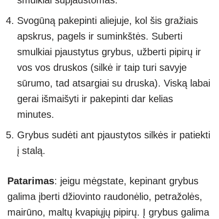
Svogūną pakepinti aliejuje, kol šis gražiais
apskrus, pagels ir suminkštės. Suberti
smulkiai pjaustytus grybus, užberti pipirų ir
vos vos druskos (silkė ir taip turi savyje
sūrumo, tad atsargiai su druska). Viską labai
gerai išmaišyti ir pakepinti dar kelias
minutes.
Grybus sudėti ant pjaustytos silkės ir patiekti
į stalą.
Patarimas
: jeigu mėgstate, kepinant grybus
galima įberti džiovinto raudonėlio, petražolės,
mairūno, maltų kvapiųjų pipirų. Į grybus galima