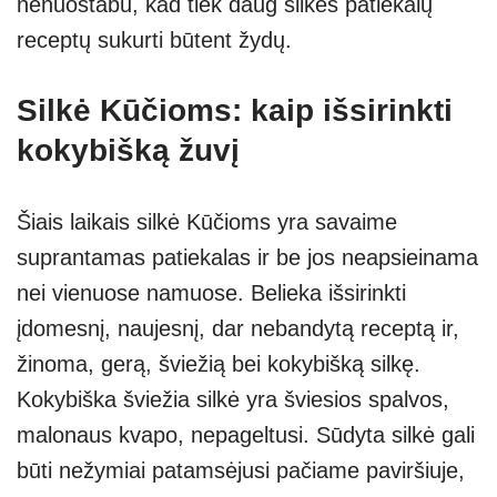
nenuostabu, kad tiek daug silkės patiekalų
receptų sukurti būtent žydų.
Silkė Kūčioms: kaip išsirinkti
kokybišką žuvį
Šiais laikais silkė Kūčioms yra savaime
suprantamas patiekalas ir be jos neapsieinama
nei vienuose namuose. Belieka išsirinkti
įdomesnį, naujesnį, dar nebandytą receptą ir,
žinoma, gerą, šviežią bei kokybišką silkę.
Kokybiška šviežia silkė yra šviesios spalvos,
malonaus kvapo, nepageltusi. Sūdyta silkė gali
būti nežymiai patamsėjusi pačiame paviršiuje,