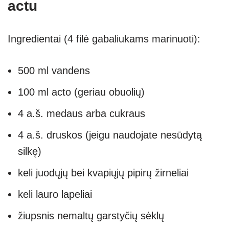
actu
Ingredientai (4 filė gabaliukams marinuoti):
500 ml vandens
100 ml acto (geriau obuolių)
4 a.š. medaus arba cukraus
4 a.š. druskos (jeigu naudojate nesūdytą
silkę)
keli juodųjų bei kvapiųjų pipirų žirneliai
keli lauro lapeliai
žiupsnis nemaltų garstyčių sėklų