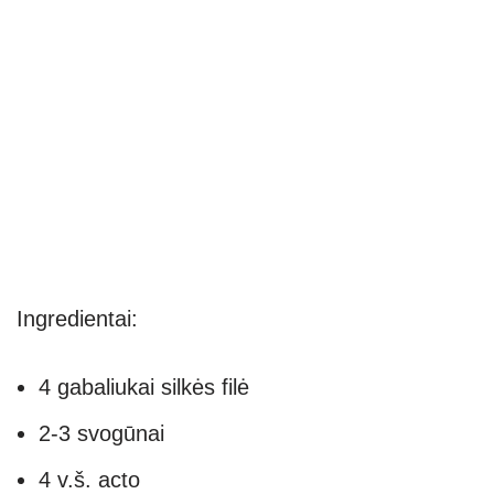
Ingredientai:
4 gabaliukai silkės filė
2-3 svogūnai
4 v.š. acto