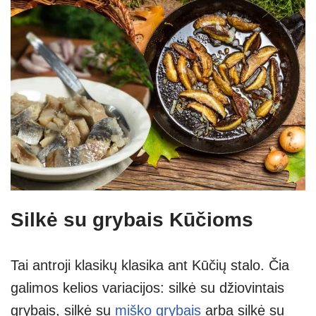
Silkė su grybais Kūčioms
Tai antroji klasikų klasika ant Kūčių stalo. Čia
galimos kelios variacijos: silkė su džiovintais
grybais, silkė su
miško grybais
arba silkė su