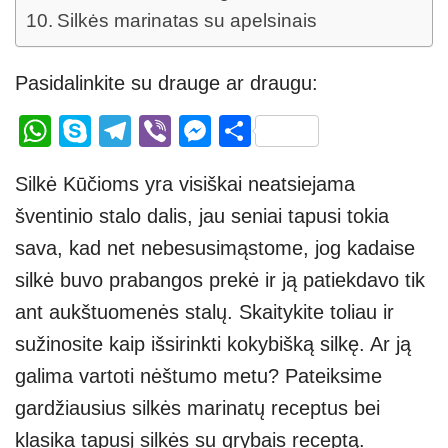
Silkės marinatas su apelsinais
Pasidalinkite su drauge ar draugu:
W
S
T
Vi
M
S
h
ky
el
b
e
h
Silkė Kūčioms yra visiškai neatsiejama
at
p
e
er
ss
ar
šventinio stalo dalis, jau seniai tapusi tokia
s
e
gr
e
e
sava, kad net nebesusimąstome, jog kadaise
A
a
n
silkė buvo prabangos prekė ir ją patiekdavo tik
p
m
g
ant aukštuomenės stalų. Skaitykite toliau ir
p
er
sužinosite kaip išsirinkti kokybišką silkę. Ar ją
galima vartoti nėštumo metu? Pateiksime
gardžiausius silkės marinatų receptus bei
klasika tapusį silkės su grybais receptą.