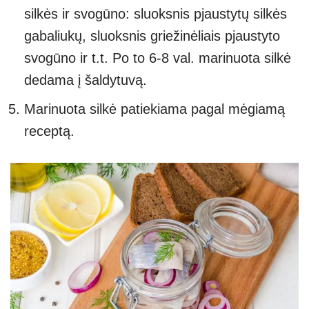
silkės ir svogūno: sluoksnis pjaustytų silkės
gabaliukų, sluoksnis griežinėliais pjaustyto
svogūno ir t.t. Po to 6-8 val. marinuota silkė
dedama į šaldytuvą.
Marinuota silkė patiekiama pagal mėgiamą
receptą.