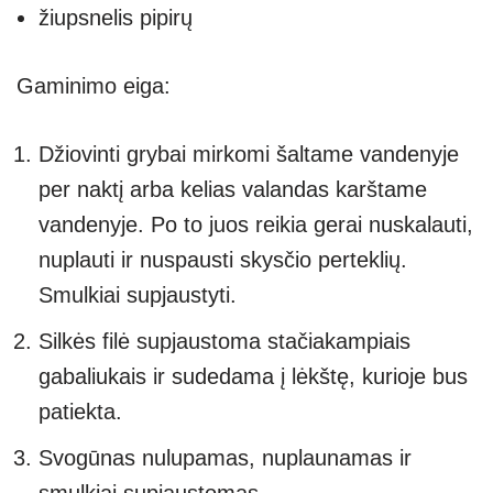
žiupsnelis pipirų
Gaminimo eiga:
Džiovinti grybai mirkomi šaltame vandenyje
per naktį arba kelias valandas karštame
vandenyje. Po to juos reikia gerai nuskalauti,
nuplauti ir nuspausti skysčio perteklių.
Smulkiai supjaustyti.
Silkės filė supjaustoma stačiakampiais
gabaliukais ir sudedama į lėkštę, kurioje bus
patiekta.
Svogūnas nulupamas, nuplaunamas ir
smulkiai supjaustomas.