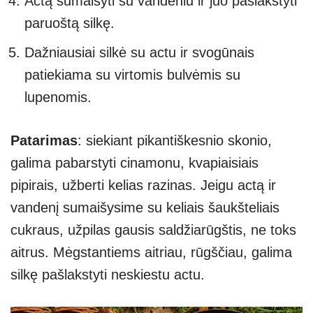
Actą sumaišyti su vandeniu ir juo pašlakstyti
paruoštą silkę.
Dažniausiai silkė su actu ir svogūnais
patiekiama su virtomis bulvėmis su
lupenomis.
Patarimas
: siekiant pikantiškesnio skonio,
galima pabarstyti cinamonu, kvapiaisiais
pipirais, užberti kelias razinas. Jeigu actą ir
vandenį sumaišysime su keliais šaukšteliais
cukraus, užpilas gausis saldžiarūgštis, ne toks
aitrus. Mėgstantiems aitriau, rūgščiau, galima
silkę pašlakstyti neskiestu actu.