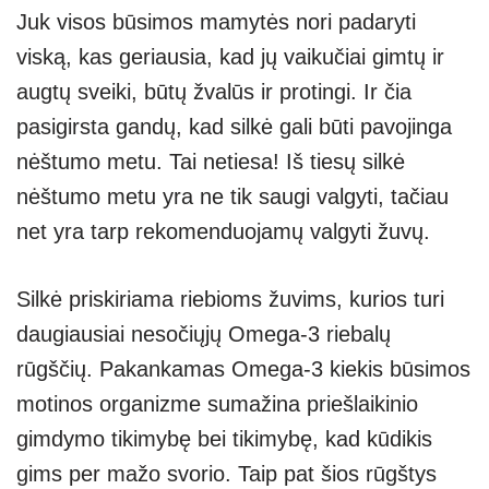
Juk visos būsimos mamytės nori padaryti
viską, kas geriausia, kad jų vaikučiai gimtų ir
augtų sveiki, būtų žvalūs ir protingi. Ir čia
pasigirsta gandų, kad silkė gali būti pavojinga
nėštumo metu. Tai netiesa! Iš tiesų silkė
nėštumo metu yra ne tik saugi valgyti, tačiau
net yra tarp rekomenduojamų valgyti žuvų.
Silkė priskiriama riebioms žuvims, kurios turi
daugiausiai nesočiųjų Omega-3 riebalų
rūgščių. Pakankamas Omega-3 kiekis būsimos
motinos organizme sumažina priešlaikinio
gimdymo tikimybę bei tikimybę, kad kūdikis
gims per mažo svorio. Taip pat šios rūgštys