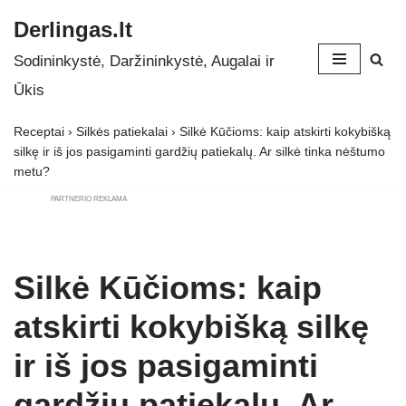
Derlingas.lt
Skip
Sodininkystė, Daržininkystė, Augalai ir
to
Ūkis
content
Receptai
›
Silkės patiekalai
›
Silkė Kūčioms: kaip atskirti kokybišką
silkę ir iš jos pasigaminti gardžių patiekalų. Ar silkė tinka nėštumo
metu?
PARTNERIO REKLAMA
Silkė Kūčioms: kaip
atskirti kokybišką silkę
ir iš jos pasigaminti
gardžių patiekalų. Ar