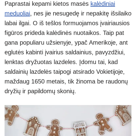
Paprastai kepami kietos masės
kalėdiniai
meduoliai
, nes jie nesugedę ir nepakitę išsilaiko
labai ilgai. O iš tešlos formuojamos įvairiausios
figūros prideda kalėdinės nuotaikos. Taip pat
gana populiaru užsienyje, ypač Amerikoje, ant
eglutės kabinti įvairius saldainius, pavyzdžiui,
lenktas dryžuotas lazdeles. Įdomu tai, kad
saldainių lazdelės taipogi atsirado Vokietijoje,
maždaug 1650 metais, tik žinoma be raudonų
dryžių ir papildomų skonių.