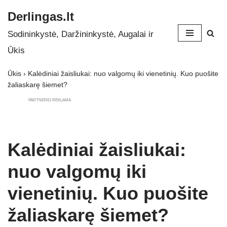
Derlingas.lt
Skip
Sodininkystė, Daržininkystė, Augalai ir
to
Ūkis
content
Ūkis
›
Kalėdiniai žaisliukai: nuo valgomų iki vienetinių. Kuo puošite
žaliaskarę šiemet?
PARTNERIO REKLAMA
Kalėdiniai žaisliukai:
nuo valgomų iki
vienetinių. Kuo puošite
žaliaskarę šiemet?