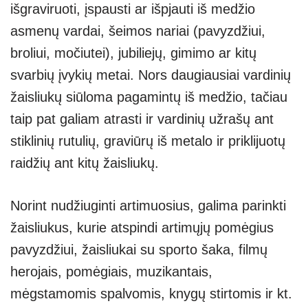
išgraviruoti, įspausti ar išpjauti iš medžio
asmenų vardai, šeimos nariai (pavyzdžiui,
broliui, močiutei), jubiliejų, gimimo ar kitų
svarbių įvykių metai. Nors daugiausiai vardinių
žaisliukų siūloma pagamintų iš medžio, tačiau
taip pat galiam atrasti ir vardinių užrašų ant
stiklinių rutulių, graviūrų iš metalo ir priklijuotų
raidžių ant kitų žaisliukų.
Norint nudžiuginti artimuosius, galima parinkti
žaisliukus, kurie atspindi artimųjų pomėgius
pavyzdžiui, žaisliukai su sporto šaka, filmų
herojais, pomėgiais, muzikantais,
mėgstamomis spalvomis, knygų stirtomis ir kt.