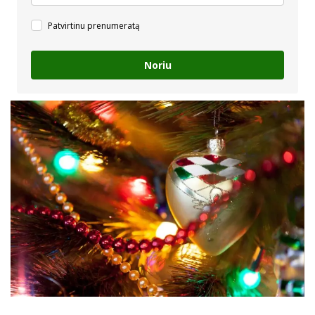
Patvirtinu prenumeratą
Noriu