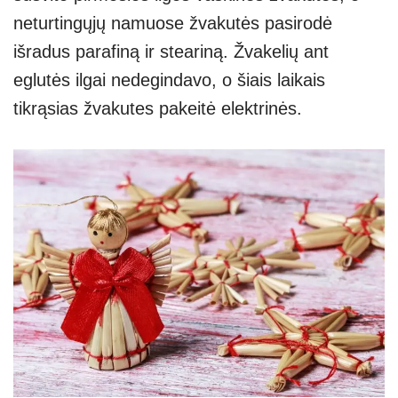
neturtingųjų namuose žvakutės pasirodė
išradus parafiną ir steariną. Žvakelių ant
eglutės ilgai nedegindavo, o šiais laikais
tikrąsias žvakutes pakeitė elektrinės.