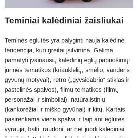
Teminiai kalėdiniai žaisliukai
Teminės eglutės yra palyginti nauja kalėdinė
tendencija, kuri greitai įsitvirtina. Galima
pamatyti įvairiausių kalėdinių eglių papuošimų:
jūrinės tematikos (kriauklelių, smėlio, vandens
gyvūnų motyvai), retro („gyvsidabrio“ stiklas ir
pastelinės spalvos), filmų tematikos (filmų
personažai ir simboliai), natūralistinių
(kankorėžiai ir miško gyvūnai) ir kitų. Kartais
pasirenkama viena spalva ir taip ant eglutės
vyrauja, balti, raudoni, ar net juodi kalėdiniai