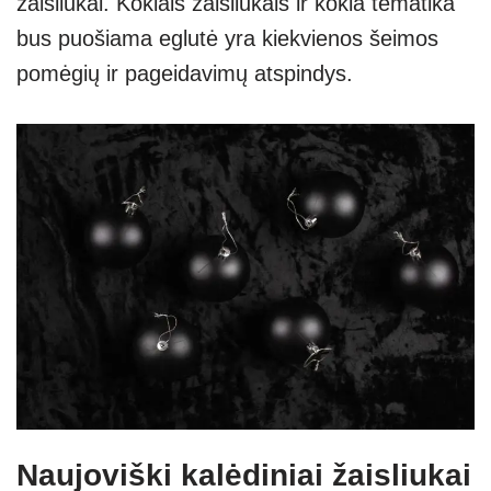
žaisliukai. Kokiais žaisliukais ir kokia tematika
bus puošiama eglutė yra kiekvienos šeimos
pomėgių ir pageidavimų atspindys.
Naujoviški kalėdiniai žaisliukai