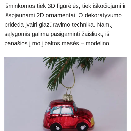
išminkomos tiek 3D figūrėlės, tiek iškočiojami ir
išspjaunami 2D ornamentai. O dekoratyvumo
prideda įvairi glazūravimo technika. Namų
sąlygomis galima pasigaminti žaisliukų iš
panašios į molį baltos masės – modelino.