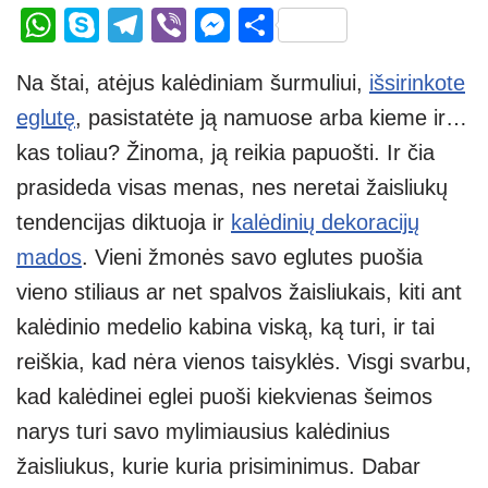
W
S
T
Vi
M
S
h
ky
el
b
e
h
Na štai, atėjus kalėdiniam šurmuliui,
išsirinkote
at
p
e
er
ss
ar
eglutę
, pasistatėte ją namuose arba kieme ir…
s
e
gr
e
e
kas toliau? Žinoma, ją reikia papuošti. Ir čia
A
a
n
prasideda visas menas, nes neretai žaisliukų
p
m
g
tendencijas diktuoja ir
kalėdinių dekoracijų
p
er
mados
. Vieni žmonės savo eglutes puošia
vieno stiliaus ar net spalvos žaisliukais, kiti ant
kalėdinio medelio kabina viską, ką turi, ir tai
reiškia, kad nėra vienos taisyklės. Visgi svarbu,
kad kalėdinei eglei puoši kiekvienas šeimos
narys turi savo mylimiausius kalėdinius
žaisliukus, kurie kuria prisiminimus. Dabar