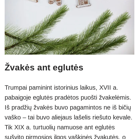
Žvakės ant eglutės
Trumpai paminint istorinius laikus, XVII a.
pabaigoje eglutės pradėtos puošti žvakelėmis.
Iš pradžių žvakės buvo pagamintos ne iš bičių
vaško – tai buvo aliejaus lašelis riešuto kevale.
Tik XIX a. turtuolių namuose ant eglutės
sušvito pirmosios ilgos vaškinės žvakutės, o