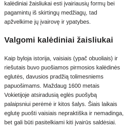
kalėdiniai žaisliukai esti įvairiausių formų bei
pagamintų iš skirtingų medžiagų, tad
apžvelkime jų įvairovę ir ypatybes.
Valgomi kalėdiniai žaisliukai
Kaip byloja istorija, vaisiais (ypač obuoliais) ir
riešutais buvo puošiamos pirmosios kalėdinės
eglutės, davusios pradžią tolimesniems
papuošimams. Maždaug 1600 metais
Vokietijoje atsiradusią eglės puošybą
palaipsniui perėmė ir kitos šalys. Šiais laikais
eglutę puošti vaisiais nepraktiška ir nemadinga,
bet gali būti pasitelkiami kiti įvairūs saldėsiai.