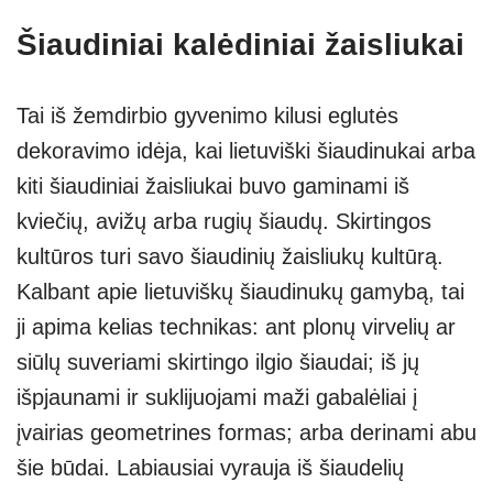
Šiaudiniai kalėdiniai žaisliukai
Tai iš žemdirbio gyvenimo kilusi eglutės
dekoravimo idėja, kai lietuviški šiaudinukai arba
kiti šiaudiniai žaisliukai buvo gaminami iš
kviečių, avižų arba rugių šiaudų. Skirtingos
kultūros turi savo šiaudinių žaisliukų kultūrą.
Kalbant apie lietuviškų šiaudinukų gamybą, tai
ji apima kelias technikas: ant plonų virvelių ar
siūlų suveriami skirtingo ilgio šiaudai; iš jų
išpjaunami ir suklijuojami maži gabalėliai į
įvairias geometrines formas; arba derinami abu
šie būdai. Labiausiai vyrauja iš šiaudelių