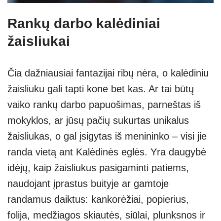
Rankų darbo kalėdiniai
žaisliukai
Čia dažniausiai fantazijai ribų nėra, o kalėdiniu
žaisliuku gali tapti kone bet kas. Ar tai būtų
vaiko rankų darbo papuošimas, parneštas iš
mokyklos, ar jūsų pačių sukurtas unikalus
žaisliukas, o gal įsigytas iš menininko – visi jie
randa vietą ant Kalėdinės eglės. Yra daugybė
idėjų, kaip žaisliukus pasigaminti patiems,
naudojant įprastus buityje ar gamtoje
randamus daiktus: kankorėžiai, popierius,
folija, medžiagos skiautės, siūlai, plunksnos ir