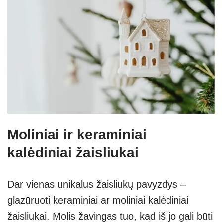
Moliniai ir keraminiai
kalėdiniai žaisliukai
Dar vienas unikalus žaisliukų pavyzdys –
glazūruoti keraminiai ar moliniai kalėdiniai
žaisliukai. Molis žavingas tuo, kad iš jo gali būti