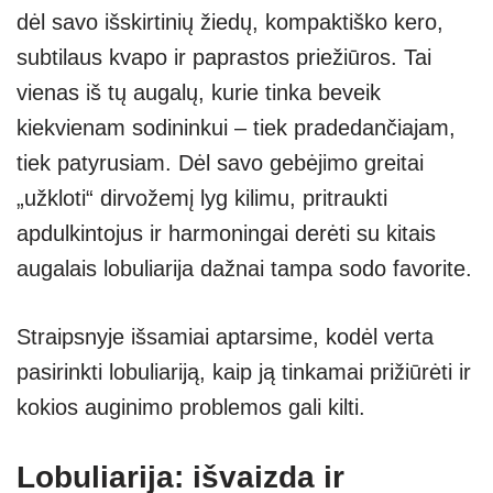
dėl savo išskirtinių žiedų, kompaktiško kero,
A
a
n
subtilaus kvapo ir paprastos priežiūros. Tai
p
m
g
vienas iš tų augalų, kurie tinka beveik
p
er
kiekvienam sodininkui – tiek pradedančiajam,
tiek patyrusiam. Dėl savo gebėjimo greitai
„užkloti“ dirvožemį lyg kilimu, pritraukti
apdulkintojus ir harmoningai derėti su kitais
augalais lobuliarija dažnai tampa sodo favorite.
Straipsnyje išsamiai aptarsime, kodėl verta
pasirinkti lobuliariją, kaip ją tinkamai prižiūrėti ir
kokios auginimo problemos gali kilti.
Lobuliarija: išvaizda ir