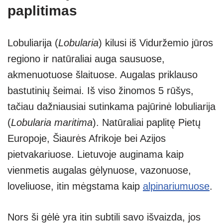
paplitimas
Lobuliarija (
Lobularia
) kilusi iš Viduržemio jūros
regiono ir natūraliai auga sausuose,
akmenuotuose šlaituose. Augalas priklauso
bastutinių šeimai. Iš viso žinomos 5 rūšys,
tačiau dažniausiai sutinkama pajūrinė lobuliarija
(
Lobularia maritima
). Natūraliai paplitę Pietų
Europoje, Šiaurės Afrikoje bei Azijos
pietvakariuose. Lietuvoje auginama kaip
vienmetis augalas gėlynuose, vazonuose,
loveliuose, itin mėgstama kaip
alpinariumuose
.
Nors ši gėlė yra itin subtili savo išvaizda, jos