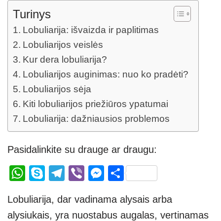
Turinys
Lobuliarija: išvaizda ir paplitimas
Lobuliarijos veislės
Kur dera lobuliarija?
Lobuliarijos auginimas: nuo ko pradėti?
Lobuliarijos sėja
Kiti lobuliarijos priežiūros ypatumai
Lobuliarija: dažniausios problemos
Pasidalinkite su drauge ar draugu:
W
S
T
Vi
M
S
h
ky
el
b
e
h
Lobuliarija, dar vadinama alysais arba
at
p
e
er
ss
ar
alysiukais, yra nuostabus augalas, vertinamas
s
e
gr
e
e