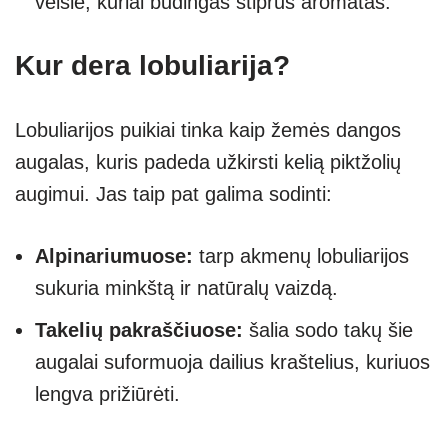
veislė, kuriai būdingas stiprus aromatas.
Kur dera lobuliarija?
Lobuliarijos puikiai tinka kaip žemės dangos
augalas, kuris padeda užkirsti kelią piktžolių
augimui. Jas taip pat galima sodinti:
Alpinariumuose:
tarp akmenų lobuliarijos
sukuria minkštą ir natūralų vaizdą.
Takelių pakraščiuose:
šalia sodo takų šie
augalai suformuoja dailius kraštelius, kuriuos
lengva prižiūrėti.