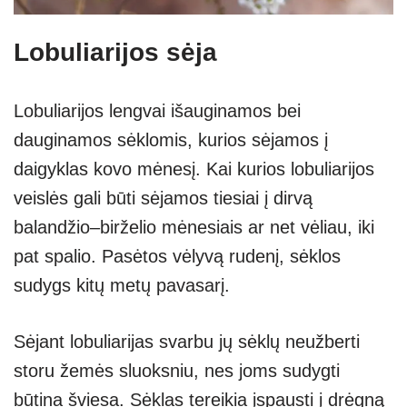
Lobuliarijos sėja
Lobuliarijos lengvai išauginamos bei
dauginamos sėklomis, kurios sėjamos į
daigyklas kovo mėnesį. Kai kurios lobuliarijos
veislės gali būti sėjamos tiesiai į dirvą
balandžio–birželio mėnesiais ar net vėliau, iki
pat spalio. Pasėtos vėlyvą rudenį, sėklos
sudygs kitų metų pavasarį.
Sėjant lobuliarijas svarbu jų sėklų neužberti
storu žemės sluoksniu, nes joms sudygti
būtina šviesa. Sėklas tereikia įspausti į drėgną