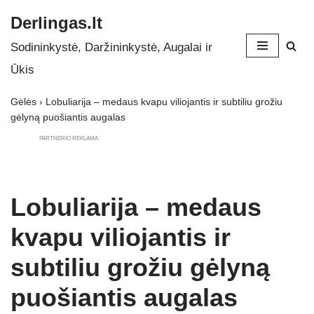
Derlingas.lt
Skip
Sodininkystė, Daržininkystė, Augalai ir
to
Ūkis
content
Gėlės
›
Lobuliarija – medaus kvapu viliojantis ir subtiliu grožiu
gėlyną puošiantis augalas
PARTNERIO REKLAMA
Lobuliarija – medaus
kvapu viliojantis ir
subtiliu grožiu gėlyną
puošiantis augalas