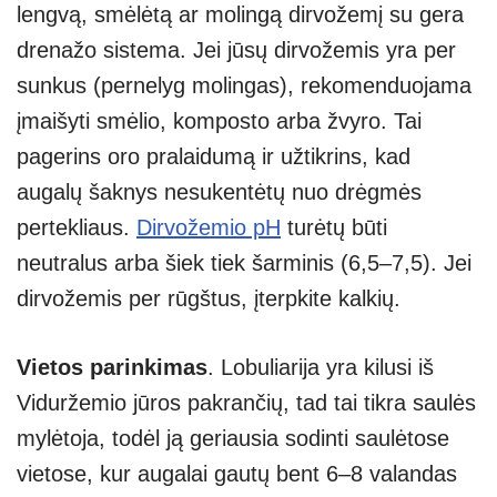
lengvą, smėlėtą ar molingą dirvožemį su gera
drenažo sistema. Jei jūsų dirvožemis yra per
sunkus (pernelyg molingas), rekomenduojama
įmaišyti smėlio, komposto arba žvyro. Tai
pagerins oro pralaidumą ir užtikrins, kad
augalų šaknys nesukentėtų nuo drėgmės
pertekliaus.
Dirvožemio pH
turėtų būti
neutralus arba šiek tiek šarminis (6,5–7,5). Jei
dirvožemis per rūgštus, įterpkite kalkių.
Vietos parinkimas
. Lobuliarija yra kilusi iš
Viduržemio jūros pakrančių, tad tai tikra saulės
mylėtoja, todėl ją geriausia sodinti saulėtose
vietose, kur augalai gautų bent 6–8 valandas