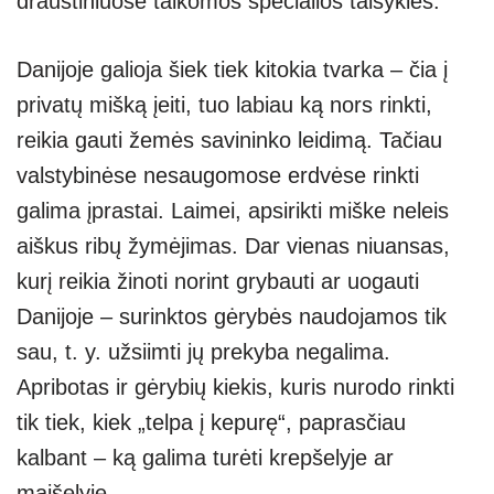
draustiniuose taikomos specialios taisyklės.
Danijoje galioja šiek tiek kitokia tvarka – čia į
privatų mišką įeiti, tuo labiau ką nors rinkti,
reikia gauti žemės savininko leidimą. Tačiau
valstybinėse nesaugomose erdvėse rinkti
galima įprastai. Laimei, apsirikti miške neleis
aiškus ribų žymėjimas. Dar vienas niuansas,
kurį reikia žinoti norint grybauti ar uogauti
Danijoje – surinktos gėrybės naudojamos tik
sau, t. y. užsiimti jų prekyba negalima.
Apribotas ir gėrybių kiekis, kuris nurodo rinkti
tik tiek, kiek „telpa į kepurę“, paprasčiau
kalbant – ką galima turėti krepšelyje ar
maišelyje.