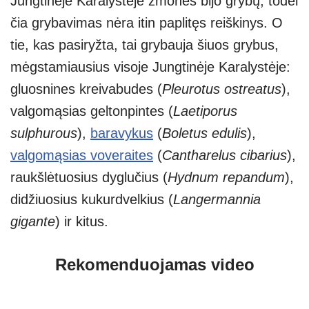
Jungtinėje Karalystėje žmonės bijo grybų, todėl
čia grybavimas nėra itin paplitęs reiškinys. O
tie, kas pasiryžta, tai grybauja šiuos grybus,
mėgstamiausius visoje Jungtinėje Karalystėje:
gluosnines kreivabudes (
Pleurotus ostreatus
),
valgomąsias geltonpintes (
Laetiporus
sulphurous
),
baravykus
(
Boletus edulis
),
valgomąsias voveraites
(
Cantharelus cibarius
),
raukšlėtuosius dyglučius (
Hydnum repandum
),
didžiuosius kukurdvelkius (
Langermannia
gigante
) ir kitus.
Rekomenduojamas video