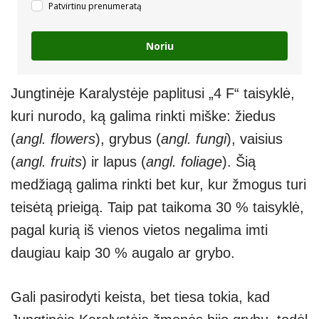
Patvirtinu prenumeratą
Noriu
Jungtinėje Karalystėje paplitusi „4 F“ taisyklė,
kuri nurodo, ką galima rinkti miške: žiedus
(
angl. flowers
), grybus (
angl. fungi
), vaisius
(
angl. fruits
) ir lapus (
angl. foliage
). Šią
medžiagą galima rinkti bet kur, kur žmogus turi
teisėtą prieigą. Taip pat taikoma 30 % taisyklė,
pagal kurią iš vienos vietos negalima imti
daugiau kaip 30 % augalo ar grybo.
Gali pasirodyti keista, bet tiesa tokia, kad