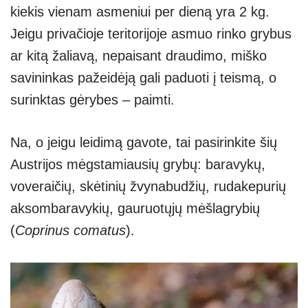
kiekis vienam asmeniui per dieną yra 2 kg.
Jeigu privačioje teritorijoje asmuo rinko grybus
ar kitą žaliavą, nepaisant draudimo, miško
savininkas pažeidėją gali paduoti į teismą, o
surinktas gėrybes – paimti.
Na, o jeigu leidimą gavote, tai pasirinkite šių
Austrijos mėgstamiausių grybų: baravykų,
voveraičių, skėtinių žvynabudžių, rudakepurių
aksombaravykių, gauruotųjų mėšlagrybių
(
Coprinus comatus
).