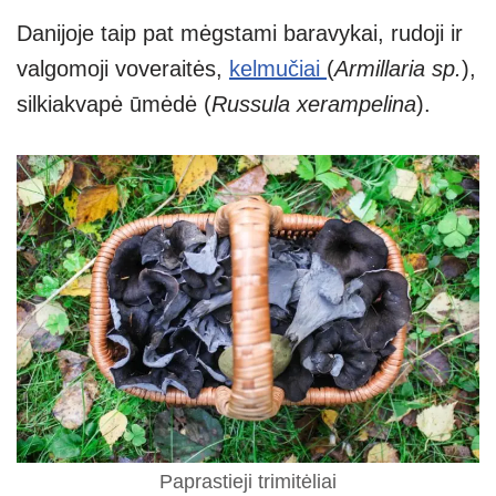
Danijoje taip pat mėgstami baravykai, rudoji ir
valgomoji voveraitės,
kelmučiai
(
Armillaria sp.
),
silkiakvapė ūmėdė (
Russula xerampelina
).
Paprastieji trimitėliai