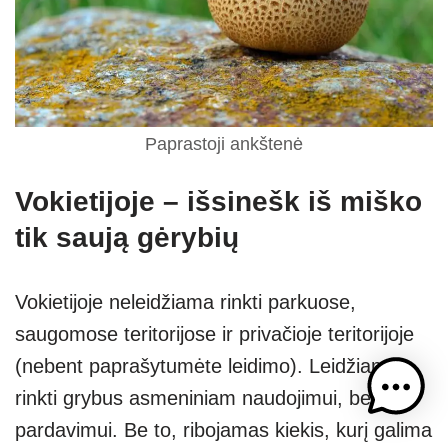
Paprastoji ankštenė
Vokietijoje – išsinešk iš miško
tik saują gėrybių
Vokietijoje neleidžiama rinkti parkuose,
saugomose teritorijose ir privačioje teritorijoje
(nebent paprašytumėte leidimo). Leidžiama
rinkti grybus asmeniniam naudojimui, bet ne
pardavimui. Be to, ribojamas kiekis, kurį galima