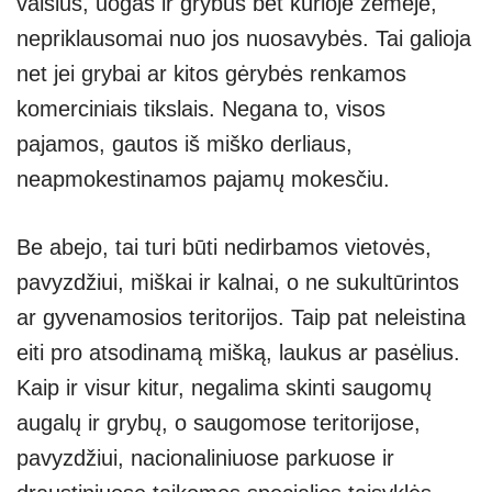
vaisius, uogas ir grybus bet kurioje žemėje,
nepriklausomai nuo jos nuosavybės. Tai galioja
net jei grybai ar kitos gėrybės renkamos
komerciniais tikslais. Negana to, visos
pajamos, gautos iš miško derliaus,
neapmokestinamos pajamų mokesčiu.
Be abejo, tai turi būti nedirbamos vietovės,
pavyzdžiui, miškai ir kalnai, o ne sukultūrintos
ar gyvenamosios teritorijos. Taip pat neleistina
eiti pro atsodinamą mišką, laukus ar pasėlius.
Kaip ir visur kitur, negalima skinti saugomų
augalų ir grybų, o saugomose teritorijose,
pavyzdžiui, nacionaliniuose parkuose ir