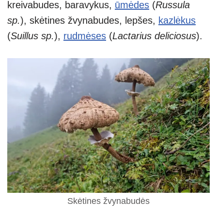
kreivabudes, baravykus,
ūmėdes
(
Russula
sp.
), skėtines žvynabudes, lepšes,
kazlėkus
(
Suillus sp.
),
rudmėses
(
Lactarius deliciosus
).
Skėtines žvynabudės