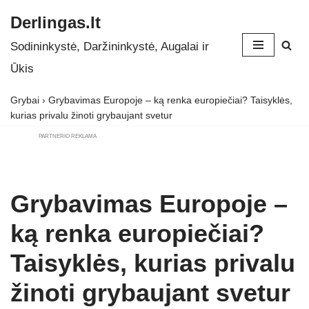
Derlingas.lt
Skip
Sodininkystė, Daržininkystė, Augalai ir
to
Ūkis
content
Grybai
›
Grybavimas Europoje – ką renka europiečiai? Taisyklės,
kurias privalu žinoti grybaujant svetur
PARTNERIO REKLAMA
Grybavimas Europoje –
ką renka europiečiai?
Taisyklės, kurias privalu
žinoti grybaujant svetur