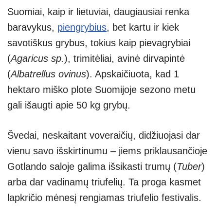
Suomiai, kaip ir lietuviai, daugiausiai renka
baravykus,
piengrybius
, bet kartu ir kiek
savotiškus grybus, tokius kaip pievagrybiai
(
Agaricus sp.
), trimitėliai, avinė dirvapintė
(
Albatrellus ovinus
). Apskaičiuota, kad 1
hektaro miško plote Suomijoje sezono metu
gali išaugti apie 50 kg grybų.
Švedai, neskaitant voveraičių, didžiuojasi dar
vienu savo išskirtinumu – jiems priklausančioje
Gotlando saloje galima išsikasti trumų (
Tuber
)
arba dar vadinamų triufelių. Ta proga kasmet
lapkričio mėnesį rengiamas triufelio festivalis.