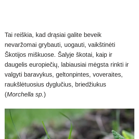
Tai reiškia, kad drąsiai galite beveik
nevaržomai grybauti, uogauti, vaikštinėti
Škotijos miškuose. Šalyje škotai, kaip ir
daugelis europiečių, labiausiai mėgsta rinkti ir
valgyti baravykus, geltonpintes, voveraites,
raukšlėtuosius dyglučius, briedžiukus
(
Morchella sp.
)