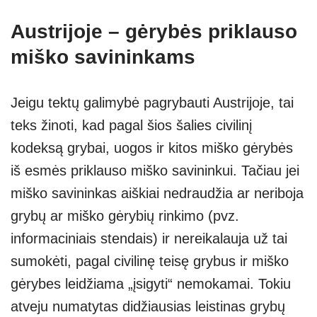
Austrijoje – gėrybės priklauso
miško savininkams
Jeigu tektų galimybė pagrybauti Austrijoje, tai
teks žinoti, kad pagal šios šalies civilinį
kodeksą grybai, uogos ir kitos miško gėrybės
iš esmės priklauso miško savininkui. Tačiau jei
miško savininkas aiškiai nedraudžia ar neriboja
grybų ar miško gėrybių rinkimo (pvz.
informaciniais stendais) ir nereikalauja už tai
sumokėti, pagal civilinę teisę grybus ir miško
gėrybes leidžiama „įsigyti“ nemokamai. Tokiu
atveju numatytas didžiausias leistinas grybų