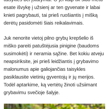
esate išvykę į užsienį ar ten gyvenate ir labai
knieti pagrybauti, tai prieš ruošiantis į mišką
derėtų pasidomėti šiais reikalavimais.
Juk nenorite vietoj pilno grybų krepšelio iš
miško pareiti patuštėjusia pinigine (baudoms
susimokėti) ir neramia sąžine. Bet kokiu atveju
neapsiriksite, jei prieš leidžiantis į grybavimo
malonumus apie galiojančias taisykles
pasiklausite vietinių gyventojų ir jų merijos.
Todėl aptarkime, ką vertėtų žinoti užsiimant
grybavimu svečioje šalyje.