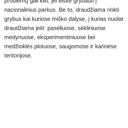
problemų gali kilti, jei eisite grybauti į
nacionalinius parkus. Be to, draudžiama rinkti
grybus kai kuriose miško dalyse, į kurias nuolat
draudžiama įeiti: pasėliuose, sėkliniuose
medynuose, eksperimentiniuose bei
medžioklės plotuose, saugomose ir karinėse
teritorijose.