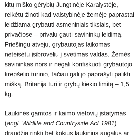
kitų miško gėrybių Jungtinėje Karalystėje,
reikėtų žinoti kad valstybinėje žemėje paprastai
leidžiama grybauti asmeniniais tikslais, bet
privačiose – privalu gauti savininkų leidimą.
Priešingu atveju, grybautojas laikomas
neteisėtu įsibrovėliu į svetimas valdas. Žemės
savininkas nors ir negali konfiskuoti grybautojo
krepšelio turinio, tačiau gali jo paprašyti palikti
mišką. Britanija turi ir grybų kiekio limitą – 1,5
kg.
Laukinės gamtos ir kaimo vietovių įstatymas
(
angl. Wildlife and Countryside Act 1981
)
draudžia rinkti bet kokius laukinius augalus ar