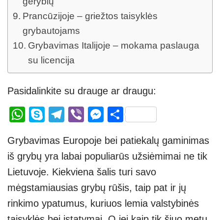
gėrybių
Prancūzijoje – griežtos taisyklės
grybautojams
Grybavimas Italijoje – mokama paslauga
su licencija
Pasidalinkite su drauge ar draugu:
W
S
T
Vi
M
S
h
ky
el
b
e
h
Grybavimas Europoje bei patiekalų gaminimas
at
p
e
er
ss
ar
iš grybų yra labai populiarūs užsiėmimai ne tik
s
e
gr
e
e
Lietuvoje. Kiekviena šalis turi savo
A
a
n
mėgstamiausias grybų rūšis, taip pat ir jų
p
m
g
rinkimo ypatumus, kuriuos lemia valstybinės
p
er
taisyklės bei įstatymai. O jei kaip tik šiuo metu