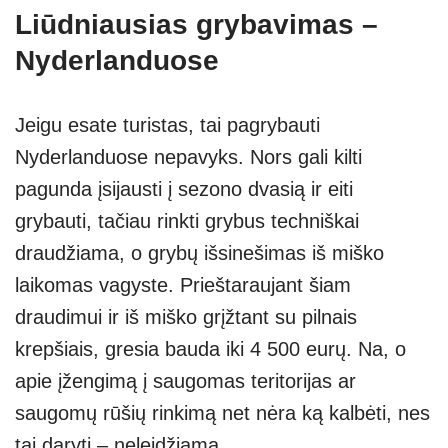
Liūdniausias grybavimas –
Nyderlanduose
Jeigu esate turistas, tai pagrybauti
Nyderlanduose nepavyks. Nors gali kilti
pagunda įsijausti į sezono dvasią ir eiti
grybauti, tačiau rinkti grybus techniškai
draudžiama, o grybų išsinešimas iš miško
laikomas vagyste. Prieštaraujant šiam
draudimui ir iš miško grįžtant su pilnais
krepšiais, gresia bauda iki 4 500 eurų. Na, o
apie įžengimą į saugomas teritorijas ar
saugomų rūšių rinkimą net nėra ką kalbėti, nes
tai daryti – neleidžiama.