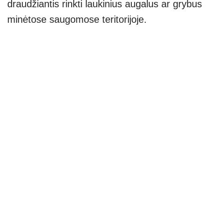
draudžiantis rinkti laukinius augalus ar grybus
minėtose saugomose teritorijoje.