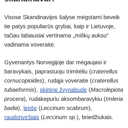
Visose Skandinavijos šalyse mėgstami beveik
tie patys populiarūs grybai, kaip ir Lietuvoje,
tačiau labiausiai vertinama „miškų auksu“
vadinama voveraitė.
Gyvenantys Norvegijoje dar mėgaujasi ir
baravykais, paprastuoju trimitėliu (
craterellus
cornucopioides
), rudąja voveraite (
craterellus
tubaeformis
),
skėtine žvynabude
(
Macrolepiota
procera
), rudakepuriu aksombaravykiu (
Imleria
badia
),
lepše
(
Leccinum scabrum
),
raudonviršiais
(
Leccinum sp.
), briedžiukais.