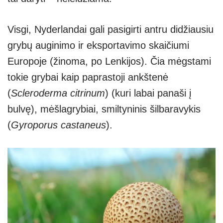
Visgi, Nyderlandai gali pasigirti antru didžiausiu
grybų auginimo ir eksportavimo skaičiumi
Europoje (žinoma, po Lenkijos). Čia mėgstami
tokie grybai kaip paprastoji ankštenė
(
Scleroderma citrinum
) (kuri labai panaši į
bulvę), mėšlagrybiai, smiltyninis šilbaravykis
(
Gyroporus castaneus
).