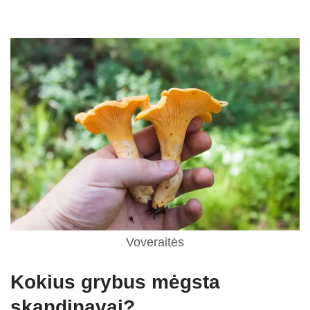
Voveraitės
Kokius grybus mėgsta
skandinavai?