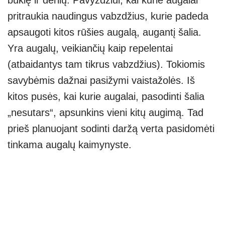
būklę ir derlių. Pavyzdžiui, kai kurie augalai
pritraukia naudingus vabzdžius, kurie padeda
apsaugoti kitos rūšies augalą, augantį šalia.
Yra augalų, veikiančių kaip repelentai
(atbaidantys tam tikrus vabzdžius). Tokiomis
savybėmis dažnai pasižymi vaistažolės. Iš
kitos pusės, kai kurie augalai, pasodinti šalia
„nesutars“, apsunkins vieni kitų augimą. Tad
prieš planuojant sodinti daržą verta pasidomėti
tinkama augalų kaimynyste.