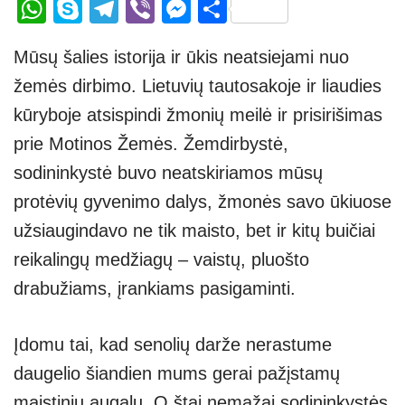
W
S
T
Vi
M
S
h
ky
el
b
e
h
Mūsų šalies istorija ir ūkis neatsiejami nuo
at
p
e
er
ss
ar
žemės dirbimo. Lietuvių tautosakoje ir liaudies
s
e
gr
e
e
kūryboje atsispindi žmonių meilė ir prisirišimas
A
a
n
prie Motinos Žemės. Žemdirbystė,
p
m
g
sodininkystė buvo neatskiriamos mūsų
p
er
protėvių gyvenimo dalys, žmonės savo ūkiuose
užsiaugindavo ne tik maisto, bet ir kitų buičiai
reikalingų medžiagų – vaistų, pluošto
drabužiams, įrankiams pasigaminti.
Įdomu tai, kad senolių darže nerastume
daugelio šiandien mums gerai pažįstamų
maistinių augalų. O štai nemažai sodininkystės