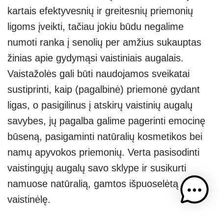
kartais efektyvesnių ir greitesnių priemonių
ligoms įveikti, tačiau jokiu būdu negalime
numoti ranka į senolių per amžius sukauptas
žinias apie gydymąsi vaistiniais augalais.
Vaistažolės gali būti naudojamos sveikatai
sustiprinti, kaip (pagalbinė) priemonė gydant
ligas, o pasigilinus į atskirų vaistinių augalų
savybes, jų pagalba galime pagerinti emocinę
būseną, pasigaminti natūralių kosmetikos bei
namų apyvokos priemonių. Verta pasisodinti
vaistingųjų augalų savo sklype ir susikurti
namuose natūralią, gamtos išpuoselėtą
vaistinėlę.