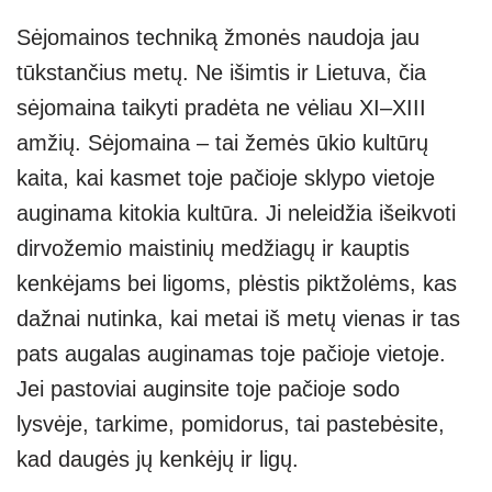
Sėjomainos techniką žmonės naudoja jau
tūkstančius metų. Ne išimtis ir Lietuva, čia
sėjomaina taikyti pradėta ne vėliau XI–XIII
amžių. Sėjomaina – tai žemės ūkio kultūrų
kaita, kai kasmet toje pačioje sklypo vietoje
auginama kitokia kultūra. Ji neleidžia išeikvoti
dirvožemio maistinių medžiagų ir kauptis
kenkėjams bei ligoms, plėstis piktžolėms, kas
dažnai nutinka, kai metai iš metų vienas ir tas
pats augalas auginamas toje pačioje vietoje.
Jei pastoviai auginsite toje pačioje sodo
lysvėje, tarkime, pomidorus, tai pastebėsite,
kad daugės jų kenkėjų ir ligų.