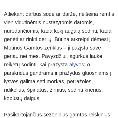
Atliekant darbus sode ar darže, neišeina remtis
vien vidutinėmis nustatytomis datomis,
nurodančiomis, kada kokį augalą sodinti, kada
genėti ar rinkti derlių. Būtina atkreipti dėmesį į
Motinos Gamtos ženklus – ji pažįsta save
geriau nei mes. Pavyzdžiui, agurkus lauke
reikėtų sodinti, kai pražysta
alyvos
; o
parskridus gandrams ir pražydus gluosniams į
lysves galima sėti morkas, petražoles,
ridikėlius, špinatus, žirnius, sodinti krienus,
kopūstų daigus.
Pasikartojančius sezoninius gamtos reiškinius