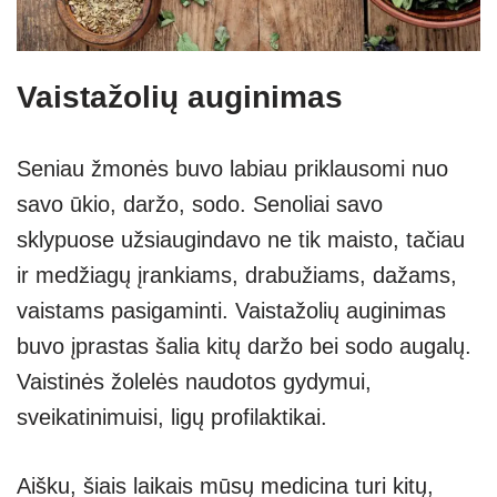
Vaistažolių auginimas
Seniau žmonės buvo labiau priklausomi nuo
savo ūkio, daržo, sodo. Senoliai savo
sklypuose užsiaugindavo ne tik maisto, tačiau
ir medžiagų įrankiams, drabužiams, dažams,
vaistams pasigaminti. Vaistažolių auginimas
buvo įprastas šalia kitų daržo bei sodo augalų.
Vaistinės žolelės naudotos gydymui,
sveikatinimuisi, ligų profilaktikai.
Aišku, šiais laikais mūsų medicina turi kitų,