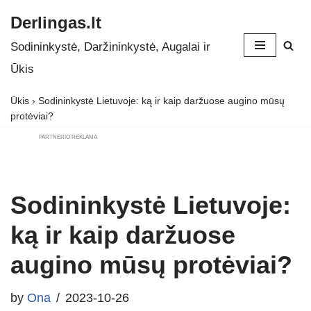
Derlingas.lt
Skip
Sodininkystė, Daržininkystė, Augalai ir
to
Ūkis
content
Ūkis
›
Sodininkystė Lietuvoje: ką ir kaip daržuose augino mūsų
protėviai?
PARTNERIO REKLAMA
Sodininkystė Lietuvoje:
ką ir kaip daržuose
augino mūsų protėviai?
by
Ona
2023-10-26