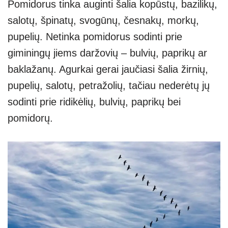
Pomidorus tinka auginti šalia kopūstų, bazilikų,
salotų, špinatų, svogūnų, česnakų, morkų,
pupelių. Netinka pomidorus sodinti prie
giminingų jiems daržovių – bulvių, paprikų ar
baklažanų. Agurkai gerai jaučiasi šalia žirnių,
pupelių, salotų, petražolių, tačiau nederėtų jų
sodinti prie ridikėlių, bulvių, paprikų bei
pomidorų.