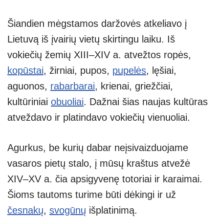
Šiandien mėgstamos daržovės atkeliavo į
Lietuvą iš įvairių vietų skirtingu laiku. Iš
vokiečių žemių XIII–XIV a. atvežtos ropės,
kopūstai
, žirniai, pupos,
pupelės
, lęšiai,
aguonos,
rabarbarai
, krienai, griežčiai,
kultūriniai
obuoliai
. Dažnai šias naujas kultūras
atveždavo ir platindavo vokiečių vienuoliai.
Agurkus, be kurių dabar neįsivaizduojame
vasaros pietų stalo, į mūsų kraštus atvežė
XIV–XV a. čia apsigyvenę totoriai ir karaimai.
Šioms tautoms turime būti dėkingi ir už
česnakų
,
svogūnų
išplatinimą.