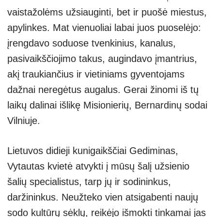
vaistažolėms užsiauginti, bet ir puošė miestus,
apylinkes. Mat vienuoliai labai juos puoselėjo:
įrengdavo soduose tvenkinius, kanalus,
pasivaikščiojimo takus, augindavo įmantrius,
akį traukiančius ir vietiniams gyventojams
dažnai neregėtus augalus. Gerai žinomi iš tų
laikų dalinai išlikę Misionierių, Bernardinų sodai
Vilniuje.
Lietuvos didieji kunigaikščiai Gediminas,
Vytautas kvietė atvykti į mūsų šalį užsienio
šalių specialistus, tarp jų ir sodininkus,
daržininkus. Neužteko vien atsigabenti naujų
sodo kultūrų sėklų, reikėjo išmokti tinkamai jas