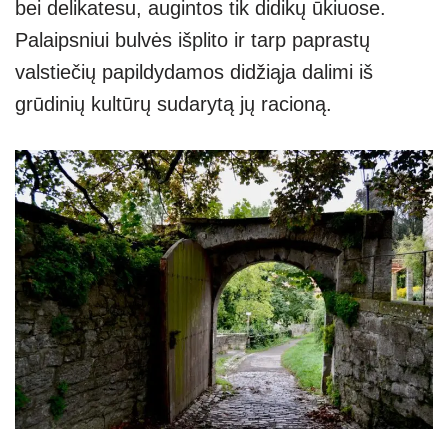
bei delikatesu, augintos tik didikų ūkiuose.
Palaipsniui bulvės išplito ir tarp paprastų
valstiečių papildydamos didžiąja dalimi iš
grūdinių kultūrų sudarytą jų racioną.