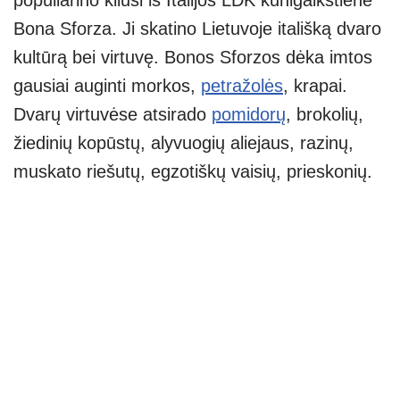
populiarino kilusi iš Italijos LDK kunigaikštienė
Bona Sforza. Ji skatino Lietuvoje itališką dvaro
kultūrą bei virtuvę. Bonos Sforzos dėka imtos
gausiai auginti morkos,
petražolės
, krapai.
Dvarų virtuvėse atsirado
pomidorų
, brokolių,
žiedinių kopūstų, alyvuogių aliejaus, razinų,
muskato riešutų, egzotiškų vaisių, prieskonių.