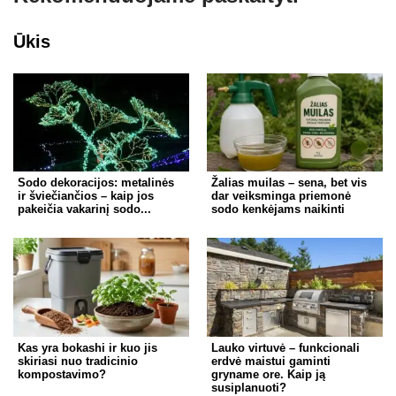
Ūkis
Sodo dekoracijos: metalinės
Žalias muilas – sena, bet vis
ir šviečiančios – kaip jos
dar veiksminga priemonė
pakeičia vakarinį sodo...
sodo kenkėjams naikinti
Kas yra bokashi ir kuo jis
Lauko virtuvė – funkcionali
skiriasi nuo tradicinio
erdvė maistui gaminti
kompostavimo?
gryname ore. Kaip ją
susiplanuoti?