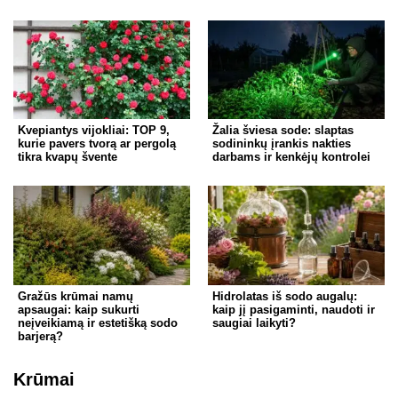
Kvepiantys vijokliai: TOP 9,
Žalia šviesa sode: slaptas
kurie pavers tvorą ar pergolą
sodininkų įrankis nakties
tikra kvapų švente
darbams ir kenkėjų kontrolei
Gražūs krūmai namų
Hidrolatas iš sodo augalų:
apsaugai: kaip sukurti
kaip jį pasigaminti, naudoti ir
neįveikiamą ir estetišką sodo
saugiai laikyti?
barjerą?
Krūmai