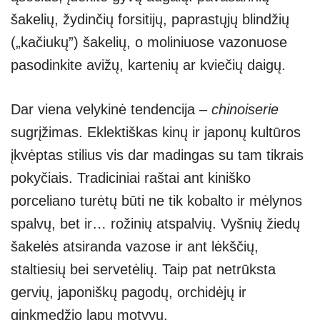
šakelių, žydinčių forsitijų, paprastųjų blindžių
(„kačiukų”) šakelių, o moliniuose vazonuose
pasodinkite avižų, kartenių ar kviečių daigų.
Dar viena velykinė tendencija –
chinoiserie
sugrįžimas. Eklektiškas kinų ir japonų kultūros
įkvėptas stilius vis dar madingas su tam tikrais
pokyčiais. Tradiciniai raštai ant kiniško
porceliano turėtų būti ne tik kobalto ir mėlynos
spalvų, bet ir… rožinių atspalvių. Vyšnių žiedų
šakelės atsiranda vazose ir ant lėkščių,
staltiesių bei servetėlių. Taip pat netrūksta
gervių, japoniškų pagodų, orchidėjų ir
ginkmedžio lapų motyvų.