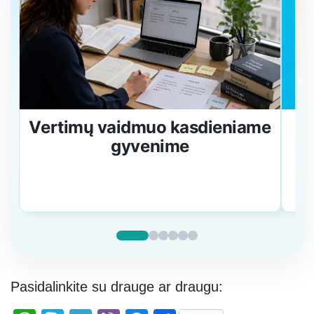
Vertimų vaidmuo kasdieniame
5
gyvenime
Pasidalinkite su drauge ar draugu: