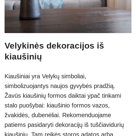
Velykinės dekoracijos iš
kiaušinių
Kiaušiniai yra Velykų simboliai,
simbolizuojantys naujos gyvybės pradžią.
Žavūs kiaušinių formos daiktai ypač tinkami
stalo puošybai: kiaušinio formos vazos,
žvakidės, dubenėliai. Rekomenduojame
patiems pasidaryti dekoracijų iš tuščiavidurių
kiaušinių. Tam reikės storos adatos arba