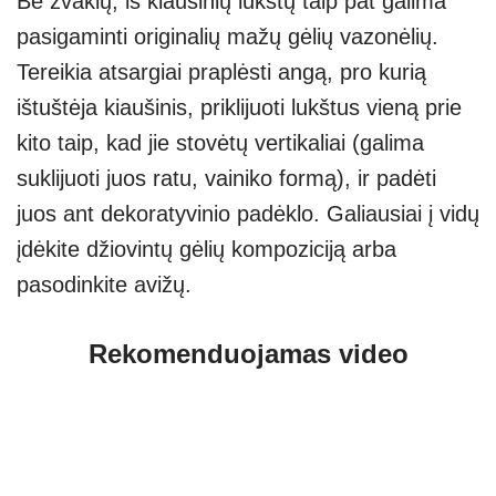
Be žvakių, iš kiaušinių lukštų taip pat galima
pasigaminti originalių mažų gėlių vazonėlių.
Tereikia atsargiai praplėsti angą, pro kurią
ištuštėja kiaušinis, priklijuoti lukštus vieną prie
kito taip, kad jie stovėtų vertikaliai (galima
suklijuoti juos ratu, vainiko formą), ir padėti
juos ant dekoratyvinio padėklo. Galiausiai į vidų
įdėkite džiovintų gėlių kompoziciją arba
pasodinkite avižų.
Rekomenduojamas video