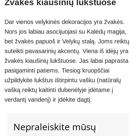
Žvakės kiaušinių lukštuose
Dar vienos velykinės dekoracijos yra žvakės.
Nors jos labiau asocijuojasi su Kalėdų magija,
bet žvakės papuoš ir Velykų stalą. Joms reiktų
suteikti pavasarinių akcentų. Viena iš idėjų yra
žvakės kiaušinių lukštuose. Jas labai paprasta
pasigaminti patiems. Tiesiog kruopščiai
užpildykite lukštus ištirpintu vašku (natūralų
vašką reiktų kaitinti dubenėlyje įdėtame į
verdantį vandenį) ir įdėkite dagtį.
Nepraleiskite mūsų