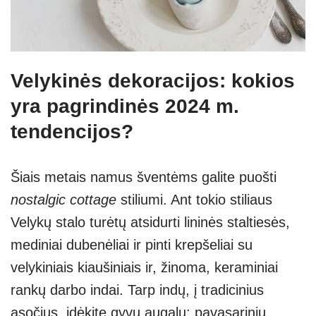
Velykinės dekoracijos: kokios
yra pagrindinės 2024 m.
tendencijos?
Šiais metais namus šventėms galite puošti
nostalgic cottage
stiliumi. Ant tokio stiliaus
Velykų stalo turėtų atsidurti lininės staltiesės,
mediniai dubenėliai ir pinti krepšeliai su
velykiniais kiaušiniais ir, žinoma, keraminiai
rankų darbo indai. Tarp indų, į tradicinius
ąsočius, įdėkite gyvų augalų: pavasarinių