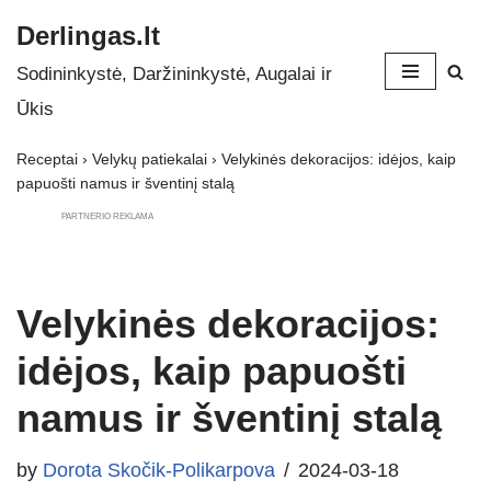
Derlingas.lt
Skip
Sodininkystė, Daržininkystė, Augalai ir
to
Ūkis
content
Receptai
›
Velykų patiekalai
›
Velykinės dekoracijos: idėjos, kaip
papuošti namus ir šventinį stalą
PARTNERIO REKLAMA
Velykinės dekoracijos:
idėjos, kaip papuošti
namus ir šventinį stalą
by
Dorota Skočik-Polikarpova
2024-03-18