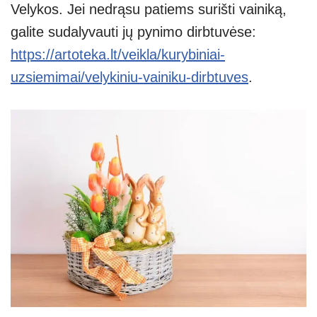
Velykos. Jei nedrąsu patiems surišti vainiką,
galite sudalyvauti jų pynimo dirbtuvėse:
https://artoteka.lt/veikla/kurybiniai-
uzsiemimai/velykiniu-vainiku-dirbtuves
.