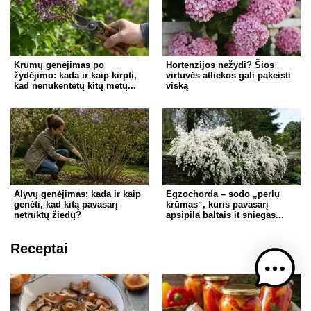
Krūmų genėjimas po
Hortenzijos nežydi? Šios
žydėjimo: kada ir kaip kirpti,
virtuvės atliekos gali pakeisti
kad nenukentėtų kitų metų...
viską
Alyvų genėjimas: kada ir kaip
Egzochorda – sodo „perlų
genėti, kad kitą pavasarį
krūmas“, kuris pavasarį
netrūktų žiedų?
apsipila baltais it sniegas...
Receptai