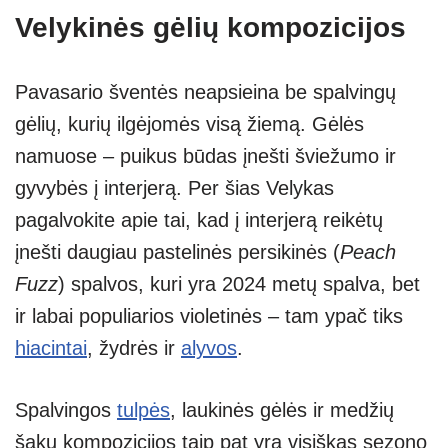
Velykinės gėlių kompozicijos
Pavasario šventės neapsieina be spalvingų
gėlių, kurių ilgėjomės visą žiemą. Gėlės
namuose – puikus būdas įnešti šviežumo ir
gyvybės į interjerą. Per šias Velykas
pagalvokite apie tai, kad į interjerą reikėtų
įnešti daugiau pastelinės persikinės (
Peach
Fuzz
) spalvos, kuri yra 2024 metų spalva, bet
ir labai populiarios violetinės – tam ypač tiks
hiacintai
, žydrės ir
alyvos
.
Spalvingos
tulpės
, laukinės gėlės ir medžių
šakų kompozicijos taip pat yra visiškas sezono