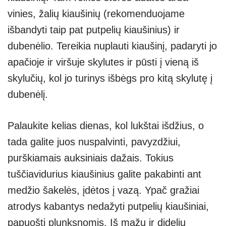
vinies, žalių kiaušinių (rekomenduojame
išbandyti taip pat putpelių kiaušinius) ir
dubenėlio. Tereikia nuplauti kiaušinį, padaryti jo
apačioje ir viršuje skylutes ir pūsti į vieną iš
skylučių, kol jo turinys išbėgs pro kitą skylutę į
dubenėlį.
Palaukite kelias dienas, kol lukštai išdžius, o
tada galite juos nuspalvinti, pavyzdžiui,
purškiamais auksiniais dažais. Tokius
tuščiavidurius kiaušinius galite pakabinti ant
medžio šakelės, įdėtos į vazą. Ypač gražiai
atrodys kabantys nedažyti putpelių kiaušiniai,
papuošti plunksnomis. Iš mažų ir didelių