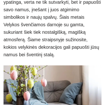
ypatinga, verta ne tik sutvarkyti, bet ir papuošti
p
m
g
savo namus, įnešant į juos atgimimo
p
er
simbolikos ir naujų spalvų. Šiais metais
Velykos švenčiamos darnoje su gamta,
sukuriant šiek tiek nostalgišką, magišką
atmosferą. Šiame straipsnyje sužinosite,
kokios velykinės dekoracijos gali papuošti jūsų
namus bei šventinį stalą.