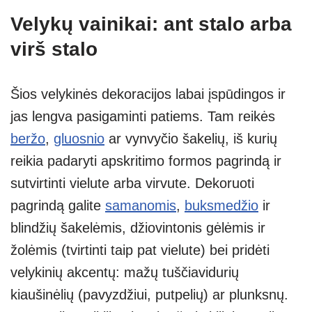
Velykų vainikai: ant stalo arba
virš stalo
Šios velykinės dekoracijos labai įspūdingos ir
jas lengva pasigaminti patiems. Tam reikės
beržo
,
gluosnio
ar vynvyčio šakelių, iš kurių
reikia padaryti apskritimo formos pagrindą ir
sutvirtinti vielute arba virvute. Dekoruoti
pagrindą galite
samanomis
,
buksmedžio
ir
blindžių šakelėmis, džiovintonis gėlėmis ir
žolėmis (tvirtinti taip pat vielute) bei pridėti
velykinių akcentų: mažų tuščiavidurių
kiaušinėlių (pavyzdžiui, putpelių) ar plunksnų.