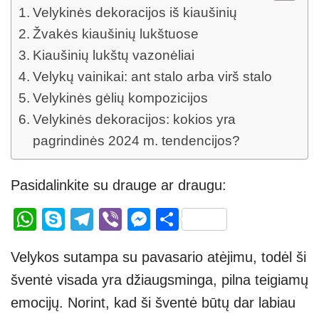
Velykinės dekoracijos iš kiaušinių
Žvakės kiaušinių lukštuose
Kiaušinių lukštų vazonėliai
Velykų vainikai: ant stalo arba virš stalo
Velykinės gėlių kompozicijos
Velykinės dekoracijos: kokios yra
pagrindinės 2024 m. tendencijos?
Pasidalinkite su drauge ar draugu:
W
S
T
Vi
M
S
h
ky
el
b
e
h
Velykos sutampa su pavasario atėjimu, todėl ši
at
p
e
er
ss
ar
šventė visada yra džiaugsminga, pilna teigiamų
s
e
gr
e
e
emocijų. Norint, kad ši šventė būtų dar labiau
A
a
n