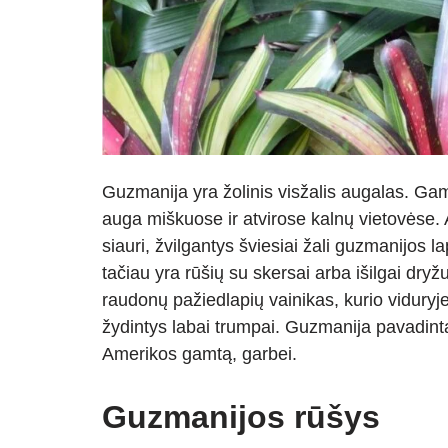
Guzmanija yra žolinis visžalis augalas. Gamt
auga miškuose ir atvirose kalnų vietovėse. 
siauri, žvilgantys šviesiai žali guzmanijos l
tačiau yra rūšių su skersai arba išilgai dryžu
raudonų pažiedlapių vainikas, kurio viduryje i
žydintys labai trumpai. Guzmanija pavadint
Amerikos gamtą, garbei.
Guzmanijos rūšys