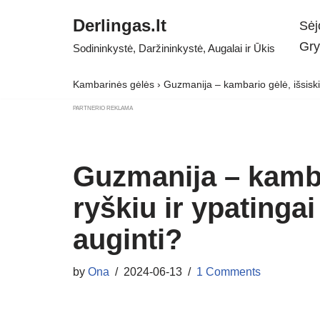
Derlingas.lt
Sėj
Skip
Gry
Sodininkystė, Daržininkystė, Augalai ir Ūkis
to
content
Kambarinės gėlės
›
Guzmanija – kambario gėlė, išsiskiri
PARTNERIO REKLAMA
Guzmanija – kambar
ryškiu ir ypatingai
auginti?
by
Ona
2024-06-13
1 Comments