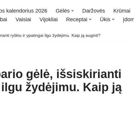
os kalendorius 2026
Gėlės
Daržovės
Krūmai
bai
Vaisiai
Vijokliai
Receptai
Ūkis
Įdo
anti ryškiu ir ypatingai ilgu žydėjimu. Kaip ją auginti?
io gėlė, išsiskirianti
 ilgu žydėjimu. Kaip ją