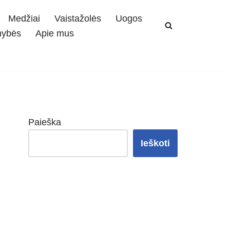
Medžiai
Vaistažolės
Uogos
mybės
Apie mus
Paieška
Ieškoti