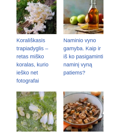
Korališkasis
Naminio vyno
trapiadyglis –
gamyba. Kaip ir
retas miško
iš ko pasigaminti
koralas, kurio
naminį vyną
ieško net
patiems?
fotografai