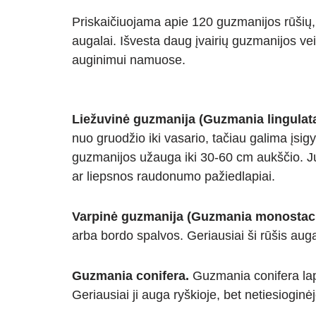
Priskaičiuojama apie 120 guzmanijos rūšių,
augalai. Išvesta daug įvairių guzmanijos ve
auginimui namuose.
Liežuvinė guzmanija (Guzmania lingulata
nuo gruodžio iki vasario, tačiau galima įsigy
guzmanijos užauga iki 30-60 cm aukščio. Jų 
ar liepsnos raudonumo pažiedlapiai.
Varpinė guzmanija (Guzmania monostach
arba bordo spalvos. Geriausiai ši rūšis auga
Guzmania conifera.
Guzmania conifera lapa
Geriausiai ji auga ryškioje, bet netiesioginė