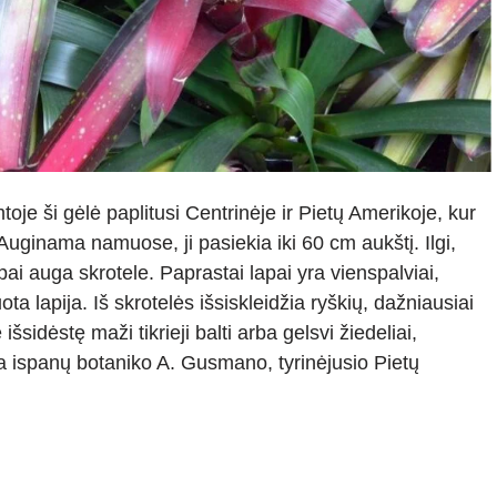
oje ši gėlė paplitusi Centrinėje ir Pietų Amerikoje, kur
Auginama namuose, ji pasiekia iki 60 cm aukštį. Ilgi,
apai auga skrotele. Paprastai lapai yra vienspalviai,
ota lapija. Iš skrotelės išsiskleidžia ryškių, dažniausiai
šsidėstę maži tikrieji balti arba gelsvi žiedeliai,
a ispanų botaniko A. Gusmano, tyrinėjusio Pietų