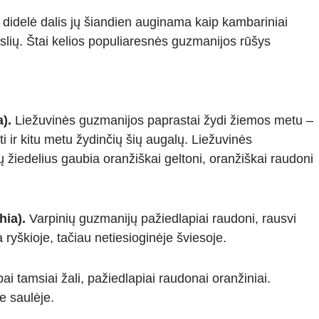
 didelė dalis jų šiandien auginama kaip kambariniai
islių. Štai kelios populiaresnės guzmanijos rūšys
).
Liežuvinės guzmanijos paprastai žydi žiemos metu –
ti ir kitu metu žydinčių šių augalų. Liežuvinės
žiedelius gaubia oranžiškai geltoni, oranžiškai raudoni
ia).
Varpinių guzmanijų pažiedlapiai raudoni, rausvi
 ryškioje, tačiau netiesioginėje šviesoje.
i tamsiai žali, pažiedlapiai raudonai oranžiniai.
je saulėje.