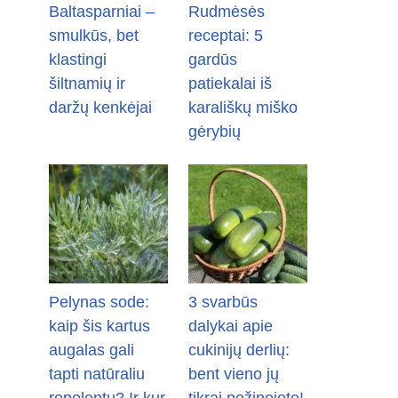
Baltasparniai –
Rudmėsės
smulkūs, bet
receptai: 5
klastingi
gardūs
šiltnamių ir
patiekalai iš
daržų kenkėjai
karališkų miško
gėrybių
Pelynas sode:
3 svarbūs
kaip šis kartus
dalykai apie
augalas gali
cukinijų derlių:
tapti natūraliu
bent vieno jų