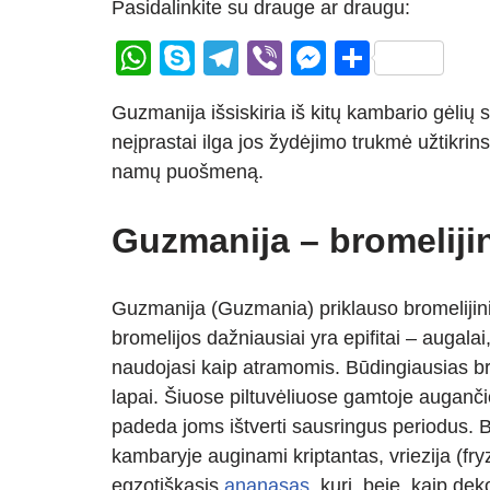
Pasidalinkite su drauge ar draugu:
W
S
T
Vi
M
S
h
ky
el
b
e
h
Guzmanija išsiskiria iš kitų kambario gėlių
at
p
e
er
ss
ar
neįprastai ilga jos žydėjimo trukmė užtikrins
s
e
gr
e
e
namų puošmeną.
A
a
n
p
m
g
Guzmanija – bromeliji
p
er
Guzmanija (Guzmania) priklauso bromelijini
bromelijos dažniausiai yra epifitai – augala
naudojasi kaip atramomis. Būdingiausias bro
lapai. Šiuose piltuvėliuose gamtoje auganči
padeda joms ištverti sausringus periodus. B
kambaryje auginami kriptantas, vriezija (fr
egzotiškasis
ananasas
, kurį, beje, kaip de