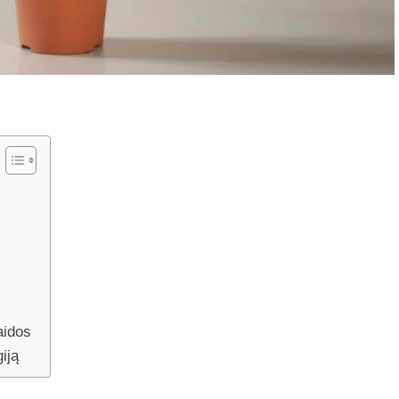
aidos
iją