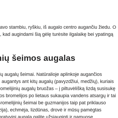
 savo stambiu, ryškiu, iš augalo centro augančiu žiedu. O
, kad augindami šią gėlę turėsite ilgalaikę bei ypatingą
nių šeimos augalas
ų augalų šeimai. Natūralioje aplinkoje augančios
i, augantys ant kitų augalų (pavyzdžiui, medžių), kuriais
melijinių augalų bruožas – į piltuvėlišką lizdą susisukę
os bromelijos po lietaus sukaupia vandens atsargų ir tai
romelijinių šeimai be guzmanijos taip pat priklauso
yzija), echmėja, lizdūnas, drovė ir mūsų pamėgtas
koratyvinį augalą galite užsiauginti ir namuose.