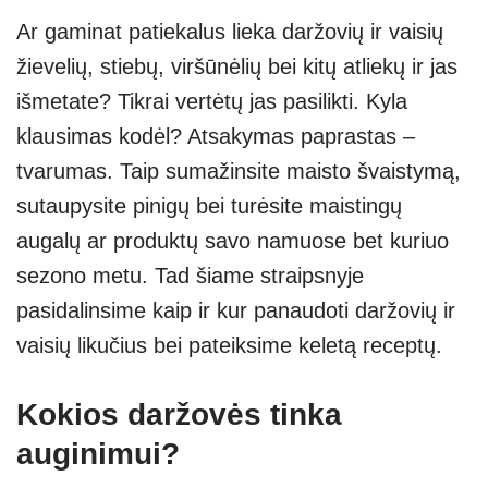
h
ky
el
b
e
h
Ar gaminat patiekalus lieka daržovių ir vaisių
at
p
e
er
ss
ar
žievelių, stiebų, viršūnėlių bei kitų atliekų ir jas
s
e
gr
e
e
išmetate? Tikrai vertėtų jas pasilikti. Kyla
A
a
n
klausimas kodėl? Atsakymas paprastas –
p
m
g
tvarumas. Taip sumažinsite maisto švaistymą,
p
er
sutaupysite pinigų bei turėsite maistingų
augalų ar produktų savo namuose bet kuriuo
sezono metu. Tad šiame straipsnyje
pasidalinsime kaip ir kur panaudoti daržovių ir
vaisių likučius bei pateiksime keletą receptų.
Kokios daržovės tinka
auginimui?