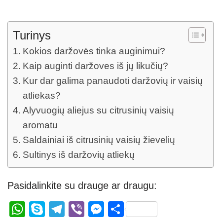
Turinys
Kokios daržovės tinka auginimui?
Kaip auginti daržoves iš jų likučių?
Kur dar galima panaudoti daržovių ir vaisių
atliekas?
Alyvuogių aliejus su citrusinių vaisių
aromatu
Saldainiai iš citrusinių vaisių žievelių
Sultinys iš daržovių atliekų
Pasidalinkite su drauge ar draugu:
W
S
T
Vi
M
S