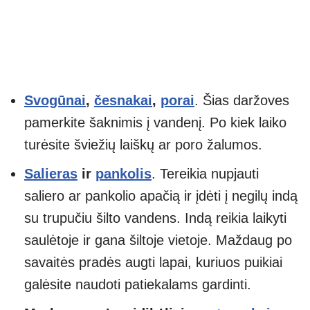
Svogūnai
,
česnakai
,
porai
. Šias daržoves
pamerkite šaknimis į vandenį. Po kiek laiko
turėsite šviežių laiškų ar poro žalumos.
Salieras
ir
pankolis
. Tereikia nupjauti
saliero ar pankolio apačią ir įdėti į negilų indą
su trupučiu šilto vandens. Indą reikia laikyti
saulėtoje ir gana šiltoje vietoje. Maždaug po
savaitės pradės augti lapai, kuriuos puikiai
galėsite naudoti patiekalams gardinti.