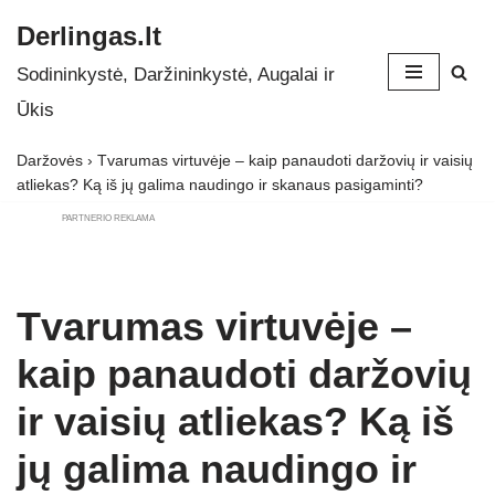
Derlingas.lt
Skip
Sodininkystė, Daržininkystė, Augalai ir
to
Ūkis
content
Daržovės
›
Tvarumas virtuvėje – kaip panaudoti daržovių ir vaisių
atliekas? Ką iš jų galima naudingo ir skanaus pasigaminti?
PARTNERIO REKLAMA
Tvarumas virtuvėje –
kaip panaudoti daržovių
ir vaisių atliekas? Ką iš
jų galima naudingo ir