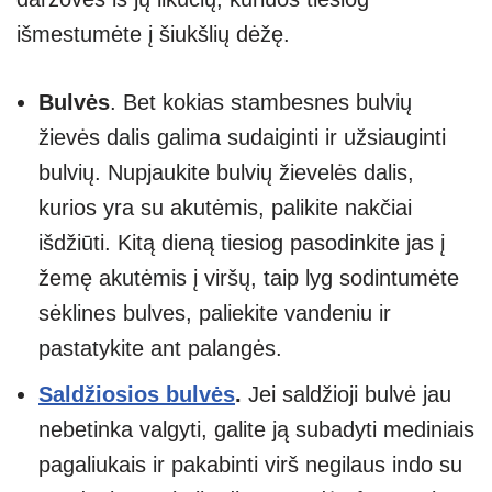
išmestumėte į šiukšlių dėžę.
Bulvės
. Bet kokias stambesnes bulvių
žievės dalis galima sudaiginti ir užsiauginti
bulvių. Nupjaukite bulvių žievelės dalis,
kurios yra su akutėmis, palikite nakčiai
išdžiūti. Kitą dieną tiesiog pasodinkite jas į
žemę akutėmis į viršų, taip lyg sodintumėte
sėklines bulves, paliekite vandeniu ir
pastatykite ant palangės.
Saldžiosios bulvės
.
Jei saldžioji bulvė jau
nebetinka valgyti, galite ją subadyti mediniais
pagaliukais ir pakabinti virš negilaus indo su