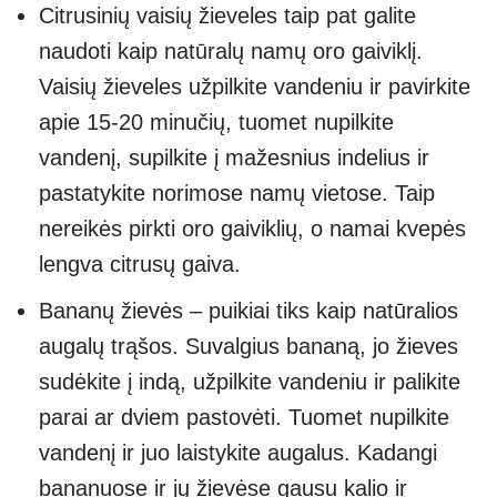
Citrusinių vaisių žieveles taip pat galite
naudoti kaip natūralų namų oro gaiviklį.
Vaisių žieveles užpilkite vandeniu ir pavirkite
apie 15-20 minučių, tuomet nupilkite
vandenį, supilkite į mažesnius indelius ir
pastatykite norimose namų vietose. Taip
nereikės pirkti oro gaiviklių, o namai kvepės
lengva citrusų gaiva.
Bananų žievės – puikiai tiks kaip natūralios
augalų trąšos. Suvalgius bananą, jo žieves
sudėkite į indą, užpilkite vandeniu ir palikite
parai ar dviem pastovėti. Tuomet nupilkite
vandenį ir juo laistykite augalus. Kadangi
bananuose ir jų žievėse gausu kalio ir