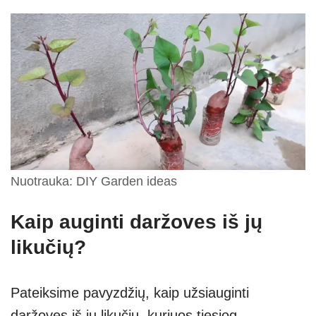
Nuotrauka: DIY Garden ideas
Kaip auginti daržoves iš jų
likučių?
Pateiksime pavyzdžių, kaip užsiauginti
daržoves iš jų likučių, kuriuos tiesiog