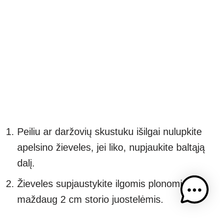
Peiliu ar daržovių skustuku išilgai nulupkite
apelsino žieveles, jei liko, nupjaukite baltąją
dalį.
Žieveles supjaustykite ilgomis plonomis
maždaug 2 cm storio juostelėmis.