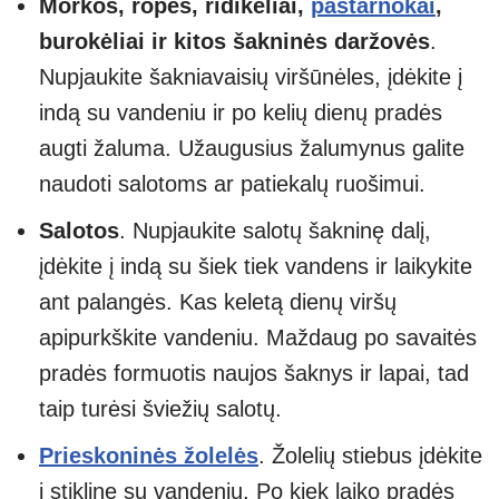
Morkos, ropės, ridikėliai,
pastarnokai
,
burokėliai ir kitos šakninės daržovės
.
Nupjaukite šakniavaisių viršūnėles, įdėkite į
indą su vandeniu ir po kelių dienų pradės
augti žaluma. Užaugusius žalumynus galite
naudoti salotoms ar patiekalų ruošimui.
Salotos
. Nupjaukite salotų šakninę dalį,
įdėkite į indą su šiek tiek vandens ir laikykite
ant palangės. Kas keletą dienų viršų
apipurkškite vandeniu. Maždaug po savaitės
pradės formuotis naujos šaknys ir lapai, tad
taip turėsi šviežių salotų.
Prieskoninės žolelės
. Žolelių stiebus įdėkite
į stiklinę su vandeniu. Po kiek laiko pradės