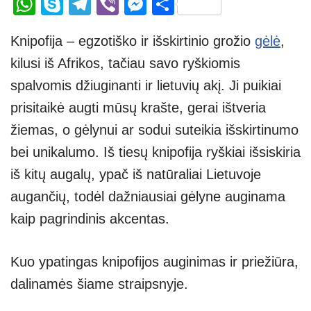
W
S
T
Vi
M
S
h
ky
el
b
e
h
Knipofija – egzotiško ir išskirtinio grožio
gėlė
,
at
p
e
er
ss
ar
kilusi iš Afrikos, tačiau savo ryškiomis
s
e
gr
e
e
spalvomis džiuginanti ir lietuvių akį. Ji puikiai
A
a
n
prisitaikė augti mūsų krašte, gerai ištveria
p
m
g
žiemas, o gėlynui ar sodui suteikia išskirtinumo
p
er
bei unikalumo. Iš tiesų knipofija ryškiai išsiskiria
iš kitų augalų, ypač iš natūraliai Lietuvoje
augančių, todėl dažniausiai gėlyne auginama
kaip pagrindinis akcentas.
Kuo ypatingas knipofijos auginimas ir priežiūra,
dalinamės šiame straipsnyje.