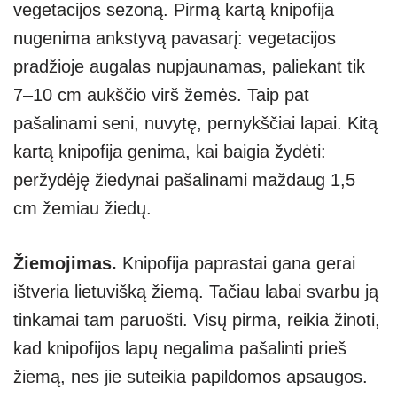
vegetacijos sezoną. Pirmą kartą knipofija
nugenima ankstyvą pavasarį: vegetacijos
pradžioje augalas nupjaunamas, paliekant tik
7–10 cm aukščio virš žemės. Taip pat
pašalinami seni, nuvytę, pernykščiai lapai. Kitą
kartą knipofija genima, kai baigia žydėti:
peržydėję žiedynai pašalinami maždaug 1,5
cm žemiau žiedų.
Žiemojimas.
Knipofija paprastai gana gerai
ištveria lietuvišką žiemą. Tačiau labai svarbu ją
tinkamai tam paruošti. Visų pirma, reikia žinoti,
kad knipofijos lapų negalima pašalinti prieš
žiemą, nes jie suteikia papildomos apsaugos.