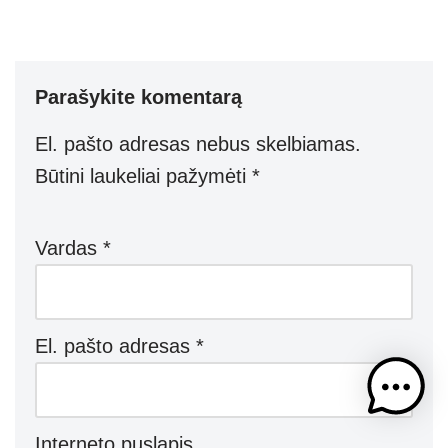
h
ky
el
b
e
h
at
p
e
er
ss
ar
s
e
gr
e
e
Parašykite komentarą
A
a
n
p
m
g
El. pašto adresas nebus skelbiamas.
p
er
Būtini laukeliai pažymėti
*
Vardas
*
El. pašto adresas
*
Interneto puslapis