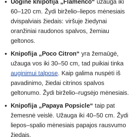
Uoginė knipofija „Flamenco“
užauga iki
60–120 cm. Žydi birželio–liepos mėnesiais
dvispalviais žiedais: viršuje žiedynai
oranžiniai raudonos spalvos, žemiau
geltonos.
Knipofija „Poco Citron“
yra žemaūgė,
užauga vos iki 30–50 cm, tad puikiai tinka
auginimui talpose
. Kaip galima nuspėti iš
pavadinimo, žiedai citrinos spalvos
geltonumo. Žydi birželio–rugsėjo mėnesiais.
Knipofija „Papaya Popsicle“
taip pat
žemesnė veislė. Užauga iki 40–50 cm. Žydi
liepos–spalio mėnesiais papajos rausvumo
žiedais.