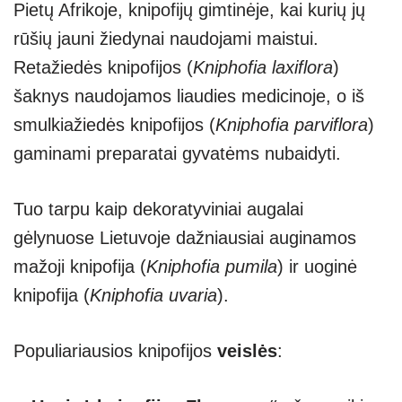
Pietų Afrikoje, knipofijų gimtinėje, kai kurių jų
rūšių jauni žiedynai naudojami maistui.
Retažiedės knipofijos (
Kniphofia laxiflora
)
šaknys naudojamos liaudies medicinoje, o iš
smulkiažiedės knipofijos (
Kniphofia parviflora
)
gaminami preparatai gyvatėms nubaidyti.
Tuo tarpu kaip dekoratyviniai augalai
gėlynuose Lietuvoje dažniausiai auginamos
mažoji knipofija (
Kniphofia pumila
) ir uoginė
knipofija (
Kniphofia uvaria
).
Populiariausios knipofijos
veislės
: