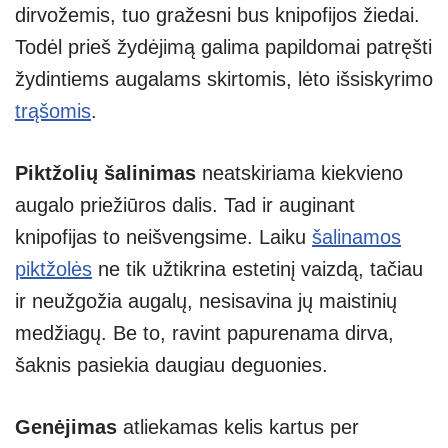
dirvožemis, tuo gražesni bus knipofijos žiedai.
Todėl prieš žydėjimą galima papildomai patręšti
žydintiems augalams skirtomis, lėto išsiskyrimo
trąšomis
.
Piktžolių šalinimas
neatskiriama kiekvieno
augalo priežiūros dalis. Tad ir auginant
knipofijas to neišvengsime. Laiku
šalinamos
piktžolės
ne tik užtikrina estetinį vaizdą, tačiau
ir neužgožia augalų, nesisavina jų maistinių
medžiagų. Be to, ravint papurenama dirva,
šaknis pasiekia daugiau deguonies.
Genėjimas
atliekamas kelis kartus per