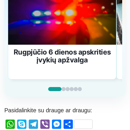
Rugpjūčio 6 dienos apskrities
K
įvykių apžvalga
Pasidalinkite su drauge ar draugu:
W
S
T
Vi
M
S