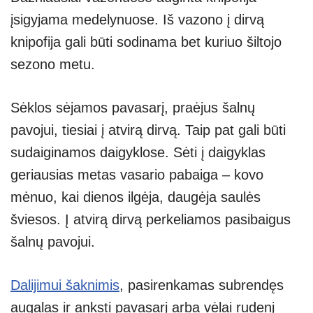
įsigyjama medelynuose. Iš vazono į dirvą
knipofija gali būti sodinama bet kuriuo šiltojo
sezono metu.
Sėklos sėjamos pavasarį, praėjus šalnų
pavojui, tiesiai į atvirą dirvą. Taip pat gali būti
sudaiginamos daigyklose. Sėti į daigyklas
geriausias metas vasario pabaiga – kovo
mėnuo, kai dienos ilgėja, daugėja saulės
šviesos. Į atvirą dirvą perkeliamos pasibaigus
šalnų pavojui.
Dalijimui šaknimis
, pasirenkamas subrendęs
augalas ir anksti pavasarį arba vėlai rudenį