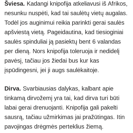
Šviesa.
Kadangi knipofija atkeliavusi iš Afrikos,
nesunku nuspėti, kad tai saulėtų vietų augalas.
Todėl jos auginimui reikia parinkti gerai saulės
apšviestą vietą. Pageidautina, kad tiesioginiai
saulės spinduliai ją pasiektų bent 6 valandas
per dieną. Nors knipofija toleruoja ir nedidelį
pavėsį, tačiau jos žiedai bus kur kas
įspūdingesni, jei ji augs saulėkaitoje.
Dirva.
Svarbiausias dalykas, kalbant apie
tinkamą dirvožemį yra tai, kad dirva turi būti
labai gerai drenuojanti. Knipofija gali pakelti
sausrą, tačiau užmirkimas jai pražūtingas. Itin
pavojingas drėgmės perteklius žiemą.