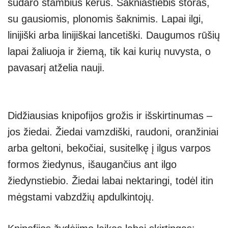
sudaro stambius kerus. Šakniastiebis storas,
su gausiomis, plonomis šaknimis. Lapai ilgi,
linijiški arba linijiškai lancetiški. Daugumos rūšių
lapai žaliuoja ir žiemą, tik kai kurių nuvysta, o
pavasarį atželia nauji.
Didžiausias knipofijos grožis ir išskirtinumas –
jos žiedai. Žiedai vamzdiški, raudoni, oranžiniai
arba geltoni, bekočiai, susitelkę į ilgus varpos
formos žiedynus, išaugančius ant ilgo
žiedynstiebio. Žiedai labai nektaringi, todėl itin
mėgstami vabzdžių apdulkintojų.