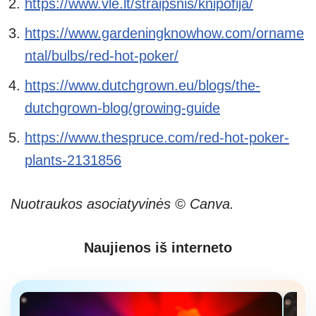
https://www.vle.lt/straipsnis/knipofija/
https://www.gardeningknowhow.com/orname
ntal/bulbs/red-hot-poker/
https://www.dutchgrown.eu/blogs/the-
dutchgrown-blog/growing-guide
https://www.thespruce.com/red-hot-poker-
plants-2131856
Nuotraukos asociatyvinės © Canva.
Naujienos iš interneto