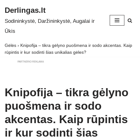
Derlingas.lt
Skip
Sodininkystė, Daržininkystė, Augalai ir
to
Ūkis
content
Gėlės
›
Knipofija – tikra gėlyno puošmena ir sodo akcentas. Kaip
rūpintis ir kur sodinti šias unikalias gėles?
PARTNERIO REKLAMA
Knipofija – tikra gėlyno
puošmena ir sodo
akcentas. Kaip rūpintis
ir kur sodinti šias