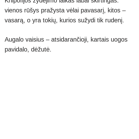
Knipofijos žydėjimo laikas labai skirtingas:
vienos rūšys pražysta vėlai pavasarį, kitos –
vasarą, o yra tokių, kurios sužydi tik rudenį.
Augalo vaisius – atsidarančioji, kartais uogos
pavidalo, dėžutė.