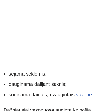
sėjama sėklomis;
dauginama dalijant šaknis;
sodinama daigais, užaugintais
vazone
.
Dažniausiai vazonuose auginta knipofija