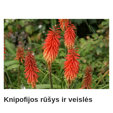
Knipofijos rūšys ir veislės