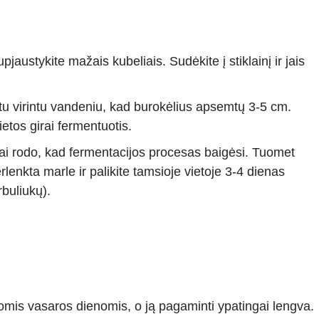
pjaustykite mažais kubeliais. Sudėkite į stiklainį ir jais
ldytu virintu vandeniu, kad burokėlius apsemtų 3-5 cm.
 vietos girai fermentuotis.
 tai rodo, kad fermentacijos procesas baigėsi. Tuomet
rlenkta marle ir palikite tamsioje vietoje 3-4 dienas
rbuliukų).
omis vasaros dienomis, o ją pagaminti ypatingai lengva.