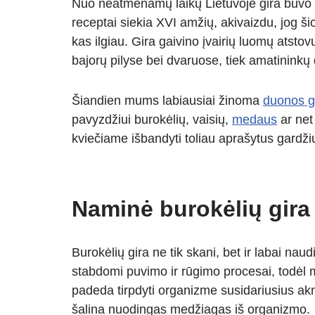
Nuo neatmenamų laikų Lietuvoje gira buvo 
at
p
e
er
ss
ar
receptai siekia XVI amžių, akivaizdu, jog š
s
e
gr
e
e
kas ilgiau. Gira gaivino įvairių luomų atsto
A
a
n
bajorų pilyse bei dvaruose, tiek amatininkų d
p
m
g
p
er
Šiandien mums labiausiai žinoma
duonos g
pavyzdžiui burokėlių, vaisių,
medaus
ar ne
kviečiame išbandyti toliau aprašytus gardži
Naminė burokėlių gira
Burokėlių gira ne tik skani, bet ir labai nau
stabdomi puvimo ir rūgimo procesai, todėl m
padeda tirpdyti organizme susidariusius akme
šalina nuodingas medžiagas iš organizmo.