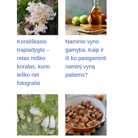
Korališkasis
Naminio vyno
trapiadyglis –
gamyba. Kaip ir
retas miško
iš ko pasigaminti
koralas, kurio
naminį vyną
ieško net
patiems?
fotografai