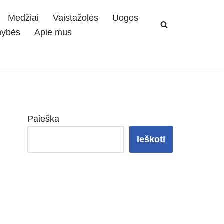
Medžiai
Vaistažolės
Uogos
mybės
Apie mus
Paieška
Ieškoti