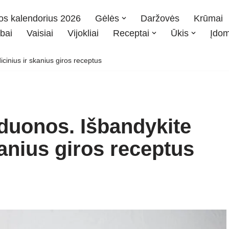
os kalendorius 2026
Gėlės
Daržovės
Krūmai
bai
Vaisiai
Vijokliai
Receptai
Ūkis
Įdo
icinius ir skanius giros receptus
š duonos. Išbandykite
kanius giros receptus