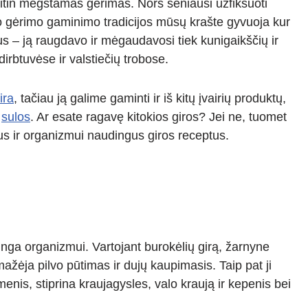
itin mėgstamas gėrimas. Nors seniausi užfiksuoti
io gėrimo gaminimo tradicijos mūsų krašte gyvuoja kur
vus – ją raugdavo ir mėgaudavosi tiek kunigaikščių ir
irbtuvėse ir valstiečių trobose.
ira
, tačiau ją galime gaminti ir iš kitų įvairių produktų,
t
sulos
. Ar esate ragavę kitokios giros? Jei ne, tuomet
us ir organizmui naudingus giros receptus.
dinga organizmui. Vartojant burokėlių girą, žarnyne
ažėja pilvo pūtimas ir dujų kaupimasis. Taip pat ji
nis, stiprina kraujagysles, valo kraują ir kepenis bei