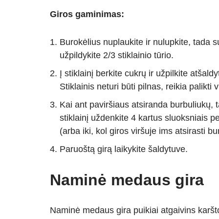
Giros gaminimas:
Burokėlius nuplaukite ir nulupkite, tada su
užpildykite 2/3 stiklainio tūrio.
Į stiklainį berkite cukrų ir užpilkite atša
Stiklainis neturi būti pilnas, reikia palikti
Kai ant paviršiaus atsiranda burbuliukų,
stiklainį uždenkite 4 kartus sluoksniais pe
(arba iki, kol giros viršuje ims atsirasti bu
Paruoštą girą laikykite šaldytuve.
Naminė medaus gira
Naminė medaus gira puikiai atgaivins karšt