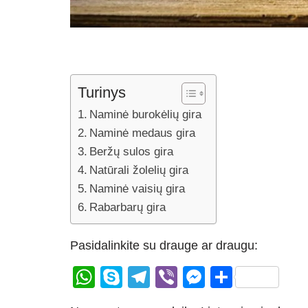
Turinys
Naminė burokėlių gira
Naminė medaus gira
Beržų sulos gira
Natūrali žolelių gira
Naminė vaisių gira
Rabarbarų gira
Pasidalinkite su drauge ar draugu:
W
S
T
Vi
M
S
h
ky
el
b
e
h