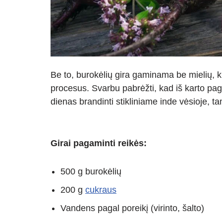
Be to, burokėlių gira gaminama be mielių, 
procesus. Svarbu pabrėžti, kad iš karto paga
dienas brandinti stikliniame inde vėsioje, ta
Girai pagaminti reikės:
500 g burokėlių
200 g
cukraus
Vandens pagal poreikį (virinto, šalto)