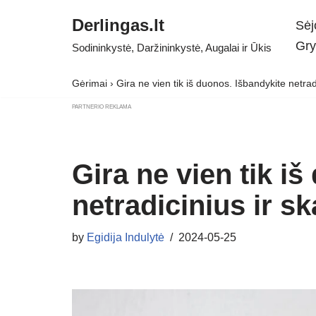
Derlingas.lt
Sėj
Skip
Gry
Sodininkystė, Daržininkystė, Augalai ir Ūkis
to
content
Gėrimai
›
Gira ne vien tik iš duonos. Išbandykite netrad
PARTNERIO REKLAMA
Gira ne vien tik i
netradicinius ir s
by
Egidija Indulytė
2024-05-25