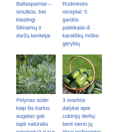
Baltasparniai –
Rudmėsės
smulkūs, bet
receptai: 5
klastingi
gardūs
šiltnamių ir
patiekalai iš
daržų kenkėjai
karališkų miško
gėrybių
Pelynas sode:
3 svarbūs
kaip šis kartus
dalykai apie
augalas gali
cukinijų derlių:
tapti natūraliu
bent vieno jų