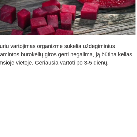
kurių vartojimas organizme sukelia uždegiminius
mintos burokėlių giros gerti negalima, ją būtina kelias
msioje vietoje. Geriausia vartoti po 3-5 dienų.